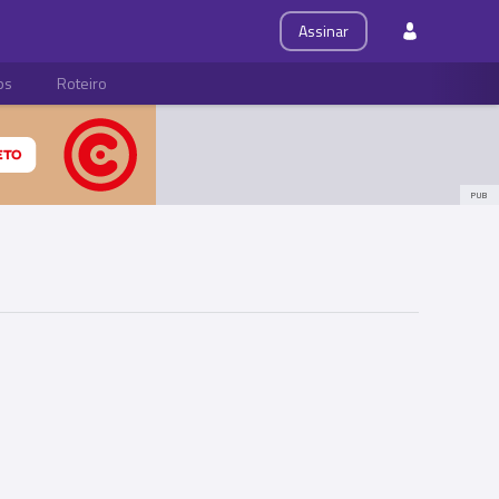
Assinar
ps
Roteiro
PUB