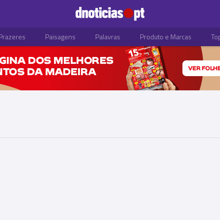
Prazeres
Paisagens
Palavras
Produto e Marcas
To