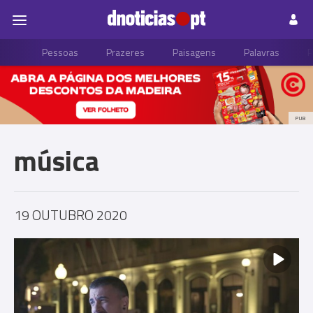
Pessoas
Prazeres
Paisagens
Palavras
P
PUB
música
19 OUTUBRO 2020