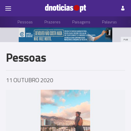
Pessoas
Prazeres
Paisagens
Palavras
P
PUB
Pessoas
11 OUTUBRO 2020