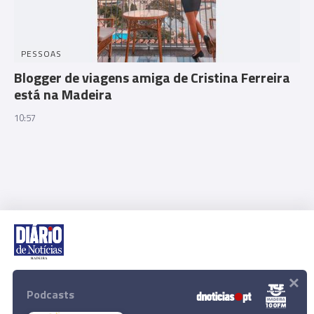
PESSOAS
Blogger de viagens amiga de Cristina Ferreira
está na Madeira
10:57
×
Rua Dr. Fernão de Ornelas, 56 - 3º
9054-514 Funchal, Portugal
Podcasts
291 202 300