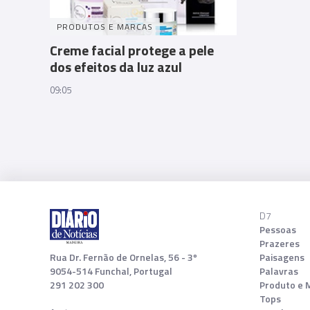
PRODUTOS E MARCAS
Creme facial protege a pele
dos efeitos da luz azul
09:05
D7
Pessoas
Prazeres
Rua Dr. Fernão de Ornelas, 56 - 3º
Paisagens
9054-514 Funchal, Portugal
Palavras
291 202 300
Produto e 
Tops