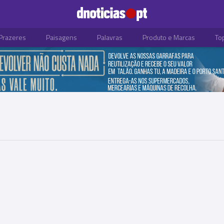
Prazeres
Paisagens
Palavras
Produto e Marcas
To