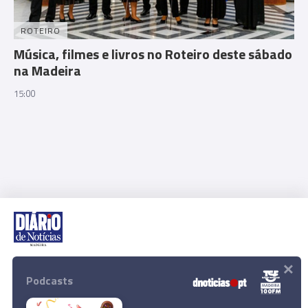
ROTEIRO
Música, filmes e livros no Roteiro deste sábado
na Madeira
15:00
×
Rua Dr. Fernão de Ornelas, 56 - 3º
9054-514 Funchal, Portugal
Podcasts
291 202 300