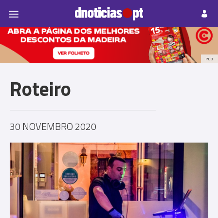
Pessoas
Prazeres
Paisagens
Palavras
P
PUB
Roteiro
30 NOVEMBRO 2020