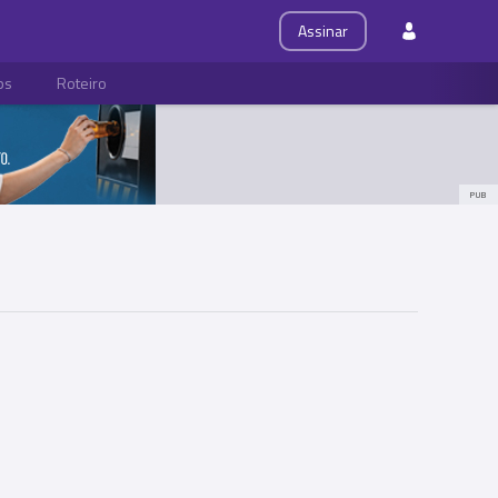
Assinar
ps
Roteiro
PUB