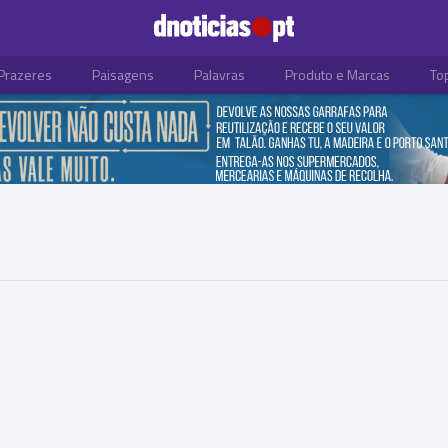
Prazeres
Paisagens
Palavras
Produto e Marcas
To