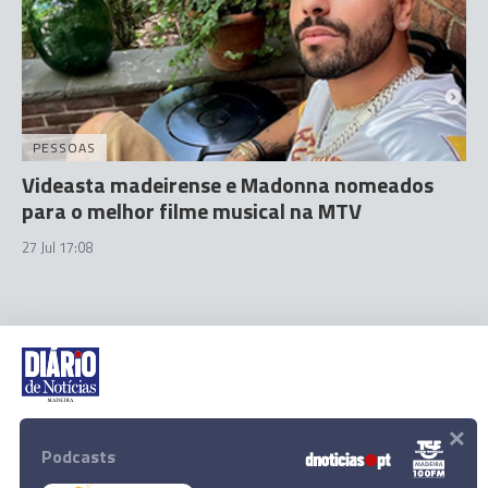
PESSOAS
Videasta madeirense e Madonna nomeados
para o melhor filme musical na MTV
27 Jul 17:08
×
Rua Dr. Fernão de Ornelas, 56 - 3º
9054-514 Funchal, Portugal
Podcasts
291 202 300