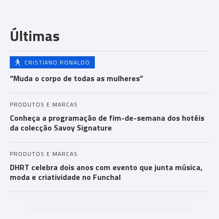
Com
men
Últimas
ts
CRISTIANO RONALDO
“Muda o corpo de todas as mulheres”
PRODUTOS E MARCAS
Conheça a programação de fim-de-semana dos hotéis
da colecção Savoy Signature
PRODUTOS E MARCAS
DHRT celebra dois anos com evento que junta música,
moda e criatividade no Funchal