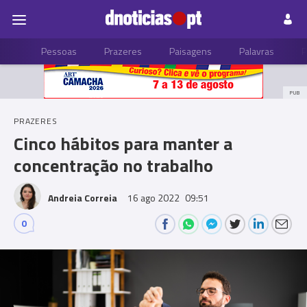
Pessoas
Prazeres
Paisagens
Palavras
P
PUB
PRAZERES
Cinco hábitos para manter a
concentração no trabalho
Andreia Correia
16 ago 2022
09:51
0
Comments