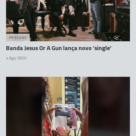
PESSOAS
Banda Jesus Or A Gun lança novo ‘single’
4 Ago 09:01