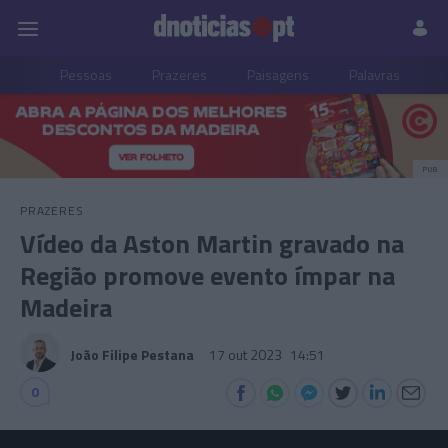
Pessoas
Prazeres
Paisagens
Palavras
P
PUB
PRAZERES
Vídeo da Aston Martin gravado na
Região promove evento ímpar na
Madeira
João Filipe Pestana
17 out 2023
14:51
0