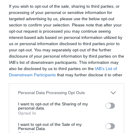
If you wish to opt-out of the sale, sharing to third parties, or
PRODUTOS E MARCAS
processing of your personal or sensitive information for
NEXT apresenta 'Cocktail Bondage' no Cloud Bar a 22
targeted advertising by us, please use the below opt-out
de Agosto
section to confirm your selection. Please note that after your
opt-out request is processed you may continue seeing
interest-based ads based on personal information utilized by
us or personal information disclosed to third parties prior to
your opt-out. You may separately opt-out of the further
disclosure of your personal information by third parties on the
IAB’s list of downstream participants. This information may
also be disclosed by us to third parties on the
IAB’s List of
Downstream Participants
that may further disclose it to other
third parties.
Please note that this website/app uses one or more Google
Personal Data Processing Opt Outs
services and may gather and store information including but
not limited to your visit or usage behaviour. You may click to
I want to opt-out of the Sharing of my
personal data.
grant or deny consent to Google and its third-party tags to
Opted In
use your data for below specified purposes in below Google
consent section.
I want to opt-out of the Sale of my
Personal Data.