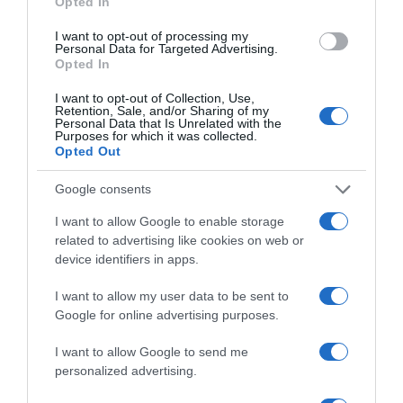
Opted In
PESSOAS
Comentador de moda e etiqueta critica visual
I want to opt-out of processing my
Personal Data for Targeted Advertising.
de Albuquerque e Sofia Fernandes no
Opted In
casamento real
I want to opt-out of Collection, Use,
Retention, Sale, and/or Sharing of my
16 Out 13:21
Personal Data that Is Unrelated with the
Purposes for which it was collected.
Opted Out
Google consents
I want to allow Google to enable storage
related to advertising like cookies on web or
device identifiers in apps.
I want to allow my user data to be sent to
Google for online advertising purposes.
I want to allow Google to send me
PRODUTOS E MARCAS
personalized advertising.
IKEA Portugal cresce 10,8% e prepara entrada