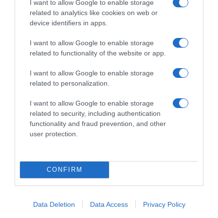
I want to allow Google to enable storage
na Madeira até final do ano
related to analytics like cookies on web or
device identifiers in apps.
16 Out 17:47
1
I want to allow Google to enable storage
related to functionality of the website or app.
I want to allow Google to enable storage
related to personalization.
I want to allow Google to enable storage
related to security, including authentication
functionality and fraud prevention, and other
user protection.
PESSOAS
CONFIRM
Madeirense representante da L'Oreal e júri em
concurso internacional de cabelos
13 Out 09:42
Data Deletion
Data Access
Privacy Policy