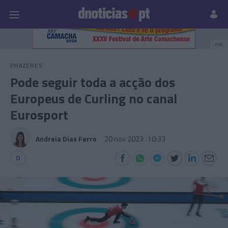
Pessoas
Prazeres
Paisagens
Palavras
P
PUB
PRAZERES
Pode seguir toda a acção dos
Europeus de Curling no canal
Eurosport
Andreia Dias Ferro
20 nov 2023
10:33
0