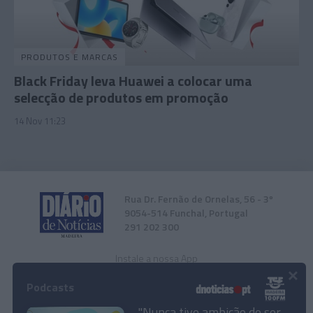
PRODUTOS E MARCAS
Black Friday leva Huawei a colocar uma
selecção de produtos em promoção
14 Nov 11:23
Rua Dr. Fernão de Ornelas, 56 - 3º
9054-514 Funchal, Portugal
291 202 300
Instale a nossa App
×
Podcasts
"Nunca tive ambição de ser