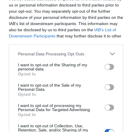
us or personal information disclosed to third parties prior to
your opt-out. You may separately opt-out of the further
disclosure of your personal information by third parties on the
IAB’s list of downstream participants. This information may
also be disclosed by us to third parties on the
IAB’s List of
Downstream Participants
that may further disclose it to other
third parties.
PRAZERES
Please note that this website/app uses one or more Google
Liga de Campeões de ciclismo para ver no
Personal Data Processing Opt Outs
services and may gather and store information including but
Canal Eurosport
not limited to your visit or usage behaviour. You may click to
I want to opt-out of the Sharing of my
personal data.
grant or deny consent to Google and its third-party tags to
8 Nov 13:13
Opted In
use your data for below specified purposes in below Google
consent section.
I want to opt-out of the Sale of my
Personal Data.
Opted In
I want to opt-out of processing my
Personal Data for Targeted Advertising.
Opted In
I want to opt-out of Collection, Use,
Retention, Sale, and/or Sharing of my