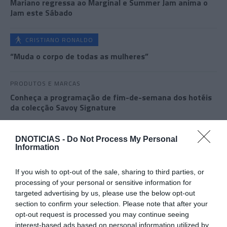
Mariano regressa ao Marginal e Summer Jam anima o
Jam este Sábado
CRISTIANO RONALDO
“Muda o corpo de todas as mulheres”
PRODUTOS E MARCAS
Conheça a programação de fim-de-semana dos hotéis
da colecção Savoy Signature
DNOTICIAS -
Do Not Process My Personal
Information
If you wish to opt-out of the sale, sharing to third parties, or
processing of your personal or sensitive information for
targeted advertising by us, please use the below opt-out
section to confirm your selection. Please note that after your
opt-out request is processed you may continue seeing
interest-based ads based on personal information utilized by