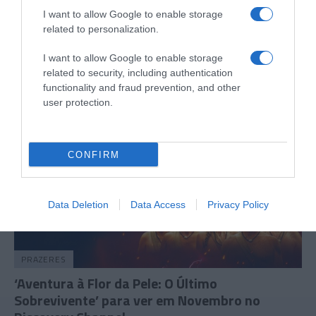
I want to allow Google to enable storage
Novos episódios de 'Sister Wives' a chegar ao
related to personalization.
TLC
I want to allow Google to enable storage
09:41
related to security, including authentication
functionality and fraud prevention, and other
user protection.
CONFIRM
Data Deletion
Data Access
Privacy Policy
PRAZERES
‘Aventura à Flor da Pele: O Último
Sobrevivente’ para ver em Novembro no