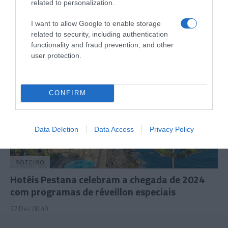
semana que antecede o Natal
related to personalization.
15 Dez 12:49
I want to allow Google to enable storage
related to security, including authentication
functionality and fraud prevention, and other
user protection.
CONFIRM
Data Deletion
Data Access
Privacy Policy
ROTEIRO
Hotéis Pestana celebram a chegada de 2024
com programas de réveillon especiais
22 Dez 08:49