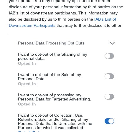
your opt-out. You may separately opt-out of the further
disclosure of your personal information by third parties on the
IAB’s list of downstream participants. This information may
also be disclosed by us to third parties on the
IAB’s List of
Downstream Participants
that may further disclose it to other
third parties.
PRODUTOS E MARCAS
Please note that this website/app uses one or more Google
Personal Data Processing Opt Outs
La Vie Funchal fecha 2023 com ocupação a
services and may gather and store information including but
100%
not limited to your visit or usage behaviour. You may click to
I want to opt-out of the Sharing of my
personal data.
grant or deny consent to Google and its third-party tags to
Opted In
15:50
use your data for below specified purposes in below Google
consent section.
I want to opt-out of the Sale of my
Personal Data.
Opted In
I want to opt-out of processing my
Personal Data for Targeted Advertising.
Opted In
I want to opt-out of Collection, Use,
Retention, Sale, and/or Sharing of my
Personal Data that Is Unrelated with the
Purposes for which it was collected.