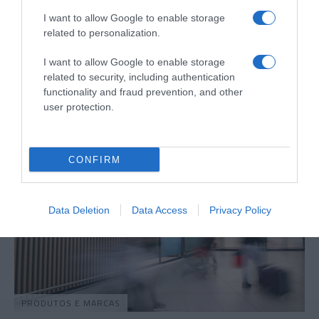
I want to allow Google to enable storage
related to personalization.
PRODUTOS E MARCAS
Já pode encomendar o novo Citroën ë-C3 em
I want to allow Google to enable storage
Portugal
related to security, including authentication
functionality and fraud prevention, and other
1 Fev 12:10
user protection.
CONFIRM
Data Deletion
Data Access
Privacy Policy
PRODUTOS E MARCAS