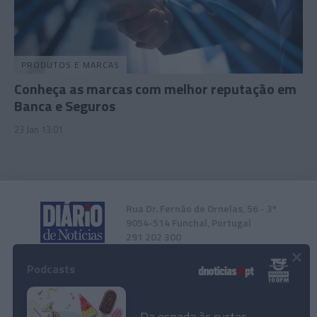
PRODUTOS E MARCAS
Conheça as marcas com melhor reputação em
Banca e Seguros
23 Jan 13:01
Rua Dr. Fernão de Ornelas, 56 - 3º
9054-514 Funchal, Portugal
291 202 300
×
Podcasts
Instale a nossa App
Da espada às curtas