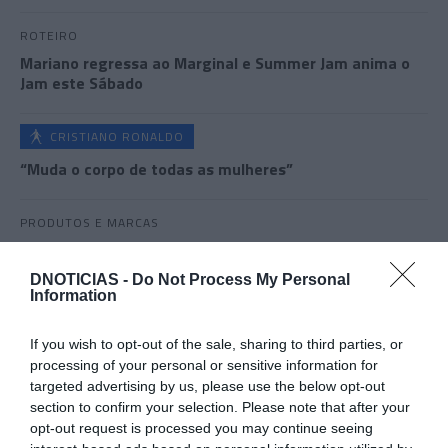
ROTEIRO
Mariano regressa ao Marginal e Summer Jam anima o
Jam este Sábado
CRISTIANO RONALDO
“Muda o corpo de todas as mulheres”
PRODUTOS E MARCAS
Conheça a programação de fim-de-semana dos hotéis
da colecção Savoy Signature
DNOTICIAS -
Do Not Process My Personal
Information
If you wish to opt-out of the sale, sharing to third parties, or
processing of your personal or sensitive information for
targeted advertising by us, please use the below opt-out
section to confirm your selection. Please note that after your
opt-out request is processed you may continue seeing