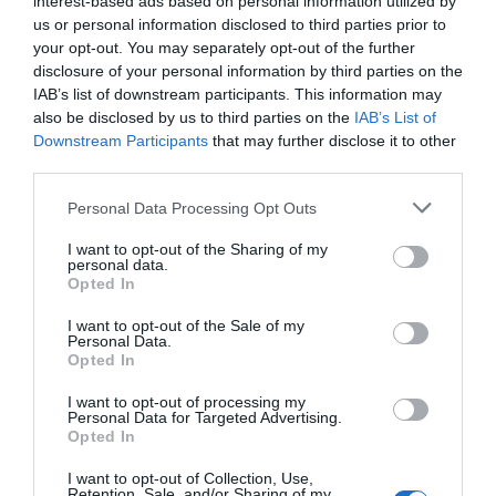
interest-based ads based on personal information utilized by
us or personal information disclosed to third parties prior to
your opt-out. You may separately opt-out of the further
disclosure of your personal information by third parties on the
IAB’s list of downstream participants. This information may
also be disclosed by us to third parties on the
IAB’s List of
Downstream Participants
that may further disclose it to other
third parties.
Please note that this website/app uses one or more Google
Personal Data Processing Opt Outs
services and may gather and store information including but
PRODUTOS E MARCAS
not limited to your visit or usage behaviour. You may click to
I want to opt-out of the Sharing of my
Sentido Galo Resort premiado novamente pela
personal data.
grant or deny consent to Google and its third-party tags to
Opted In
HolidayCheck com um Gold Award
use your data for below specified purposes in below Google
consent section.
I want to opt-out of the Sale of my
30 Jan 15:18
Personal Data.
Opted In
I want to opt-out of processing my
Personal Data for Targeted Advertising.
Opted In
I want to opt-out of Collection, Use,
Retention, Sale, and/or Sharing of my