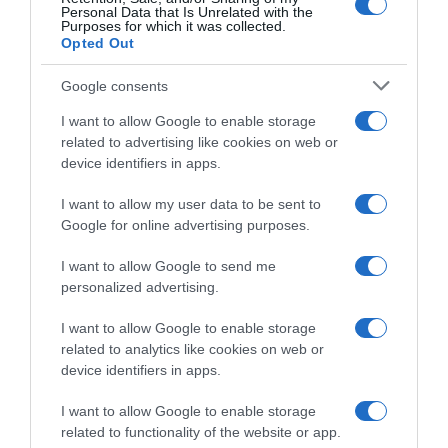
Personal Data that Is Unrelated with the
Purposes for which it was collected.
Opted Out
Google consents
I want to allow Google to enable storage
PESSOAS
related to advertising like cookies on web or
Ouça aqui a nova música de 'Jesus Or A Gun'
device identifiers in apps.
com Beatriz Almeida
I want to allow my user data to be sent to
2 Fev 09:20
Google for online advertising purposes.
I want to allow Google to send me
personalized advertising.
I want to allow Google to enable storage
related to analytics like cookies on web or
device identifiers in apps.
I want to allow Google to enable storage
related to functionality of the website or app.