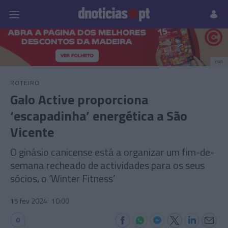
Pessoas
Prazeres
Paisagens
Palavras
P
PUB
ROTEIRO
Galo Active proporciona
‘escapadinha’ energética a São
Vicente
O ginásio canicense está a organizar um fim-de-
semana recheado de actividades para os seus
sócios, o ‘Winter Fitness’
15 fev 2024
10:00
0