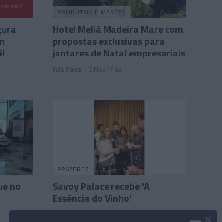
PRODUTOS E MARCAS
gura
Hotel Meliá Madeira Mare com
om
propostas exclusivas para
il
jantares de Natal empresariais
Inês Paiva
5 Nov 17:43
PRAZERES
ue no
Savoy Palace recebe 'A
Essência do Vinho'
×
Inês Paiva
11:33