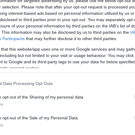
formation for targeted advertising by us, please use the below opt-out s
r selection. Please note that after your opt-out request is processed y
eing interest-based ads based on personal information utilized by us or
disclosed to third parties prior to your opt-out. You may separately opt-
losure of your personal information by third parties on the IAB’s list of
. This information may also be disclosed by us to third parties on the
IA
ro comercial Forum Madeira está agendada
Participants
that may further disclose it to other third parties.
Úl
mbro, às 11 horas, na Praça Central. Haverá
 that this website/app uses one or more Google services and may gath
lo 'O Rádio Mágico' protagonizado pelo Teatro
including but not limited to your visit or usage behaviour. You may click 
 to Google and its third-party tags to use your data for below specifi
“Mud
ogle consent section.
o barulhentos disputam um leitor de discos
nça, equilibrismo, malabarismo e números
l Data Processing Opt Outs
PROD
Conh
 valor da partilha, uma história divertida e
sema
o opt-out of the Sharing of my personal data.
ia", aponta a organização.
Sign
In
o opt-out of the Sale of my Personal Data.
PROD
In
DHRT
junt