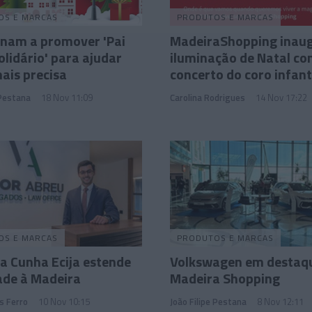
OS E MARCAS
PRODUTOS E MARCAS
rnam a promover 'Pai
MadeiraShopping inau
olidário' para ajudar
iluminação de Natal c
ais precisa
concerto do coro infant
 Pestana
18 Nov 11:09
Carolina Rodrigues
14 Nov 17:22
OS E MARCAS
PRODUTOS E MARCAS
a Cunha Ecija estende
Volkswagen em destaq
ade à Madeira
Madeira Shopping
s Ferro
10 Nov 10:15
João Filipe Pestana
8 Nov 12:11