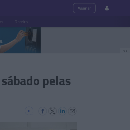
Assinar
ps
Roteiro
PUB
 sábado pelas
0