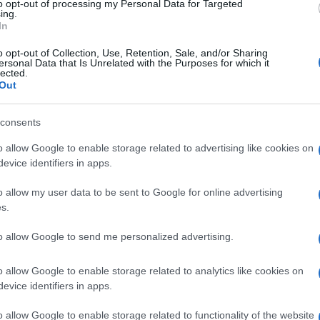
to opt-out of processing my Personal Data for Targeted
Func
ing.
hega finalmente o Pai Natal, abrindo as portas
In
as crianças e famílias que queiram tirar fotos
o opt-out of Collection, Use, Retention, Sale, and/or Sharing
to especial. Para os mais pequenos, o
ersonal Data that Is Unrelated with the Purposes for which it
lected.
 diversão, e para andar no mesmo é
Out
e fazer parte do Clube Forum Madeira.
consents
o allow Google to enable storage related to advertising like cookies on
evice identifiers in apps.
0h00
o allow my user data to be sent to Google for online advertising
(semana) / 11h00-13h30 / 14h30-17h00 /
s.
eriados)
to allow Google to send me personalized advertising.
o allow Google to enable storage related to analytics like cookies on
evice identifiers in apps.
0h00
o allow Google to enable storage related to functionality of the website