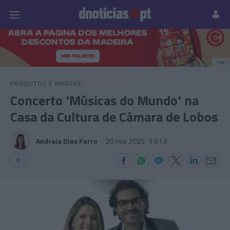
Pessoas
Prazeres
Paisagens
Palavras
P
PUB
PRODUTOS E MARCAS
Concerto 'Músicas do Mundo' na
Casa da Cultura de Câmara de Lobos
Andreia Dias Ferro
20 nov 2025
13:13
0