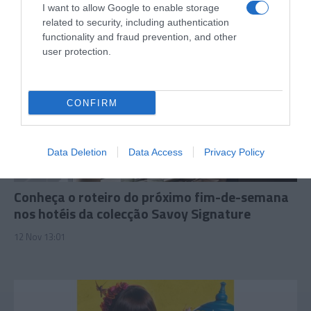
I want to allow Google to enable storage
related to security, including authentication
functionality and fraud prevention, and other
user protection.
CONFIRM
Data Deletion
Data Access
Privacy Policy
PRAZERES
Conheça o roteiro do próximo fim-de-semana
nos hotéis da colecção Savoy Signature
12 Nov 13:01