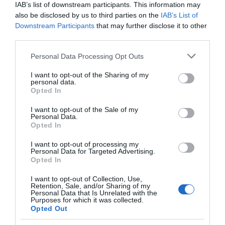
IAB’s list of downstream participants. This information may
also be disclosed by us to third parties on the
IAB’s List of
PRODUTOS E MARCAS
Downstream Participants
that may further disclose it to other
MadeiraShopping inaugura iluminação de
third parties.
Natal com concerto do coro infantil
Please note that this website/app uses one or more Google
Personal Data Processing Opt Outs
14 Nov 17:22
services and may gather and store information including but
not limited to your visit or usage behaviour. You may click to
I want to opt-out of the Sharing of my
personal data.
grant or deny consent to Google and its third-party tags to
Opted In
use your data for below specified purposes in below Google
consent section.
I want to opt-out of the Sale of my
Personal Data.
Opted In
I want to opt-out of processing my
Personal Data for Targeted Advertising.
Opted In
I want to opt-out of Collection, Use,
Retention, Sale, and/or Sharing of my
Personal Data that Is Unrelated with the
Purposes for which it was collected.
PESSOAS
Opted Out
Grupo D’Repente actua esta sexta-feira no