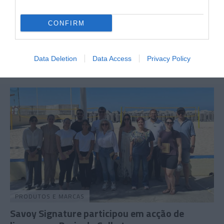
PRAZERES
CONFIRM
Fluid no rooftop do Dorisol com Oscar C
21 Jul 15:38
Data Deletion
Data Access
Privacy Policy
PRODUTOS E MARCAS
Savoy Signature participou em acção de