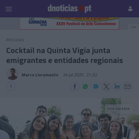
Pessoas
Prazeres
Paisagens
Palavras
P
PUB
PESSOAS
Cocktail na Quinta Vigia junta
emigrantes e entidades regionais
Marco Livramento
24 jul 2025
21:32
1
VER GALERIA