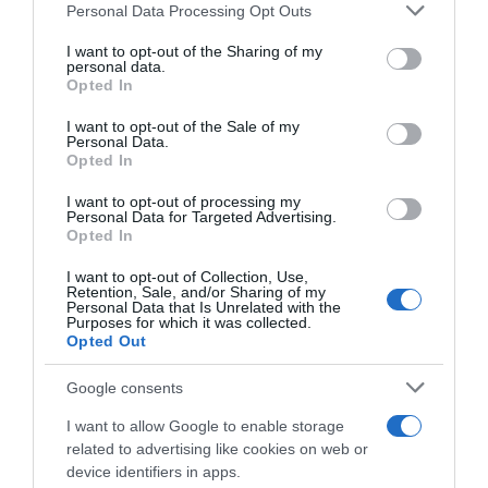
Please note that this website/app uses one or more Google
Personal Data Processing Opt Outs
services and may gather and store information including but
not limited to your visit or usage behaviour. You may click to
I want to opt-out of the Sharing of my
personal data.
grant or deny consent to Google and its third-party tags to
Opted In
use your data for below specified purposes in below Google
consent section.
I want to opt-out of the Sale of my
Personal Data.
Opted In
I want to opt-out of processing my
ROTEIRO
Personal Data for Targeted Advertising.
Opted In
Conheça o programa de animação dos espaços
Savoy Signature
I want to opt-out of Collection, Use,
Retention, Sale, and/or Sharing of my
Personal Data that Is Unrelated with the
23 Jul 15:47
Purposes for which it was collected.
Opted Out
Google consents
I want to allow Google to enable storage
related to advertising like cookies on web or
device identifiers in apps.