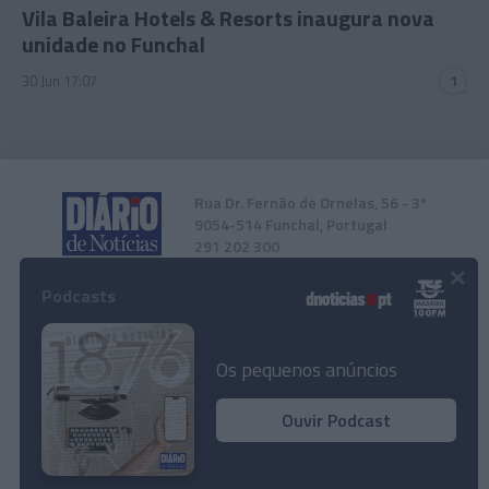
Vila Baleira Hotels & Resorts inaugura nova
unidade no Funchal
30 Jun 17:07
1
Rua Dr. Fernão de Ornelas, 56 - 3º
9054-514 Funchal, Portugal
291 202 300
×
Podcasts
Instale a nossa App
Os pequenos anúncios
Ouvir Podcast
© 2025 Empresa Diário de Notícias, Lda.
Todos os direitos reservados.