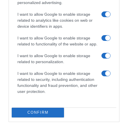
personalized advertising.
I want to allow Google to enable storage
related to analytics like cookies on web or
device identifiers in apps.
I want to allow Google to enable storage
related to functionality of the website or app.
JOANA MARQUES
I want to allow Google to enable storage
related to personalization.
0
Comentários
I want to allow Google to enable storage
related to security, including authentication
functionality and fraud prevention, and other
user protection.
Últimas
CONFIRM
PRODUTOS E MARCAS
Conheça a programação de fim-de-semana dos hotéis