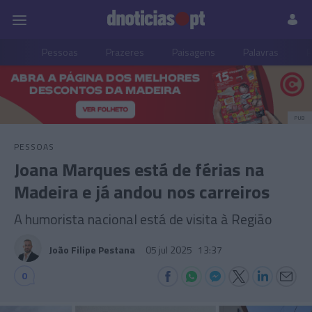
Pessoas
Prazeres
Paisagens
Palavras
P
PUB
PESSOAS
Joana Marques está de férias na
Madeira e já andou nos carreiros
A humorista nacional está de visita à Região
João Filipe Pestana
05 jul 2025
13:37
0