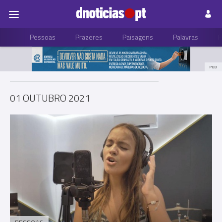
Pessoas
Prazeres
Paisagens
Palavras
P
PUB
01 OUTUBRO 2021