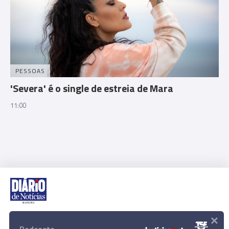
PESSOAS
'Severa' é o single de estreia de Mara
11:00
×
Rua Dr. Fernão de Ornelas, 56 - 3º
9054-514 Funchal, Portugal