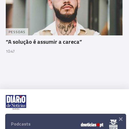
PESSOAS
“A solução é assumir a careca”
10:47
×
Rua Dr. Fernão de Ornelas, 56 - 3º
9054-514 Funchal, Portugal
Podcasts
291 202 300