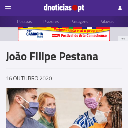
Pessoas
Prazeres
Paisagens
Palavras
P
PUB
João Filipe Pestana
16 OUTUBRO 2020