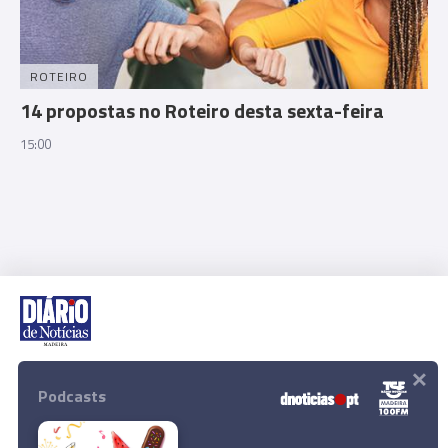
ROTEIRO
14 propostas no Roteiro desta sexta-feira
15:00
×
Rua Dr. Fernão de Ornelas, 56 - 3º
9054-514 Funchal, Portugal
Podcasts
291 202 300
Download App