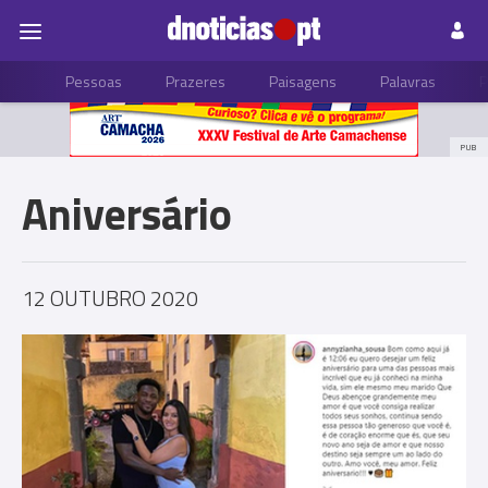
Pessoas
Prazeres
Paisagens
Palavras
P
PUB
Aniversário
12 OUTUBRO 2020