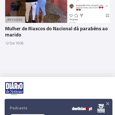
PESSOAS
Mulher de Riascos do Nacional dá parabéns ao
marido
12 Out 10:06
×
Rua Dr. Fernão de Ornelas, 56 - 3º
9054-514 Funchal, Portugal
Podcasts
291 202 300