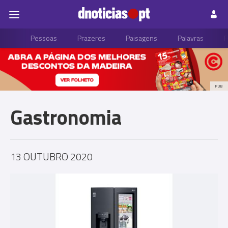
Pessoas
Prazeres
Paisagens
Palavras
P
PUB
Gastronomia
13 OUTUBRO 2020