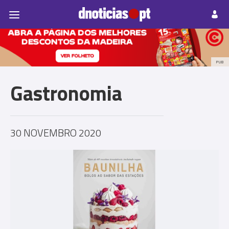
Pessoas
Prazeres
Paisagens
Palavras
P
PUB
Gastronomia
30 NOVEMBRO 2020