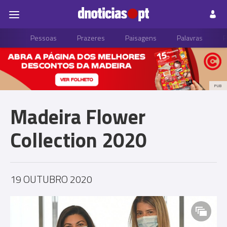
Pessoas
Prazeres
Paisagens
Palavras
P
PUB
Madeira Flower
Collection 2020
19 OUTUBRO 2020