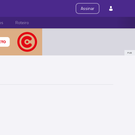
Assinar
ps
Roteiro
PUB