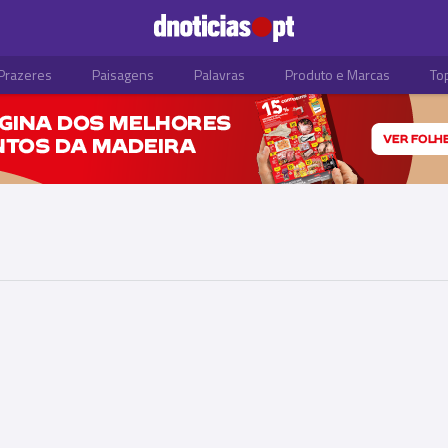
Prazeres
Paisagens
Palavras
Produto e Marcas
To