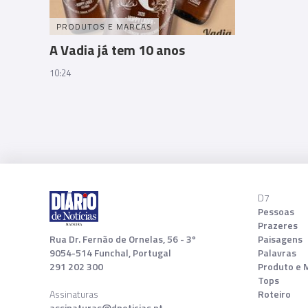
PRODUTOS E MARCAS
A Vadia já tem 10 anos
10:24
D7
Pessoas
Prazeres
Rua Dr. Fernão de Ornelas, 56 - 3º
Paisagens
9054-514 Funchal, Portugal
Palavras
291 202 300
Produto e 
Tops
Assinaturas
Roteiro
assinaturas@dnoticias.pt