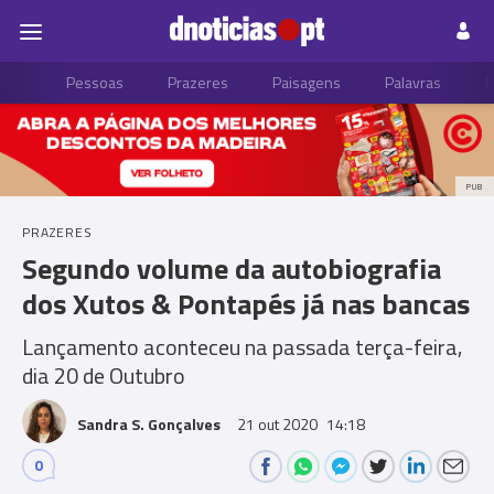
Pessoas
Prazeres
Paisagens
Palavras
P
PUB
PRAZERES
Segundo volume da autobiografia
dos Xutos & Pontapés já nas bancas
Lançamento aconteceu na passada terça-feira,
dia 20 de Outubro
Sandra S. Gonçalves
21 out 2020
14:18
0