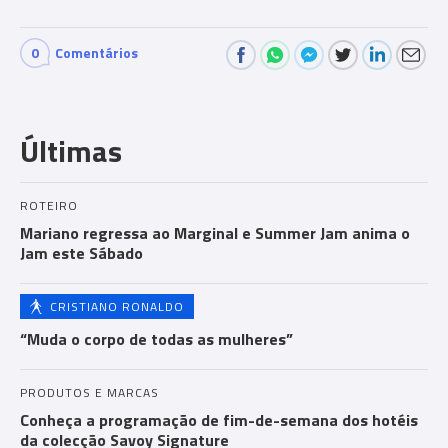
0
Comentários
Com
men
Últimas
ts
ROTEIRO
Mariano regressa ao Marginal e Summer Jam anima o
Jam este Sábado
CRISTIANO RONALDO
“Muda o corpo de todas as mulheres”
PRODUTOS E MARCAS
Conheça a programação de fim-de-semana dos hotéis
da colecção Savoy Signature