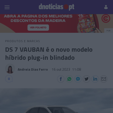
Pessoas
Prazeres
Paisagens
Palavras
P
PUB
PRODUTOS E MARCAS
DS 7 VAUBAN é o novo modelo
híbrido plug-in blindado
Andreia Dias Ferro
16 out 2023
11:08
0