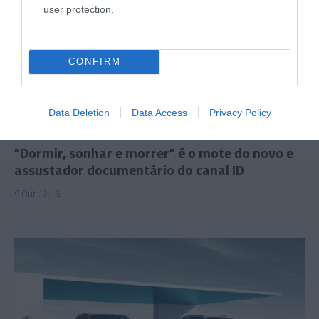
user protection.
CONFIRM
Data Deletion
Data Access
Privacy Policy
PRAZERES
"Dormir, sonhar e morrer" é o mote do novo e
assustador documentário do canal ID
9 Out 12:16