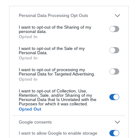
third parties.
Please note that this website/app uses one or more Google
Personal Data Processing Opt Outs
services and may gather and store information including but
not limited to your visit or usage behaviour. You may click to
I want to opt-out of the Sharing of my
personal data.
grant or deny consent to Google and its third-party tags to
Opted In
use your data for below specified purposes in below Google
consent section.
I want to opt-out of the Sale of my
Personal Data.
Opted In
I want to opt-out of processing my
Personal Data for Targeted Advertising.
Opted In
I want to opt-out of Collection, Use,
Retention, Sale, and/or Sharing of my
Personal Data that Is Unrelated with the
PRODUTOS E MARCAS
Purposes for which it was collected.
Opted Out
DS Automobiles desvenda nova decoração
para o DS E-Tense FE23
Google consents
9 Out 12:32
I want to allow Google to enable storage