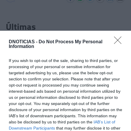
Últimas
DNOTICIAS -
Do Not Process My Personal
PRODUTOS E MARCAS
Information
Conheça a programação de fim-de-semana dos hotéis
da colecção Savoy Signature
If you wish to opt-out of the sale, sharing to third parties, or
processing of your personal or sensitive information for
PRODUTOS E MARCAS
targeted advertising by us, please use the below opt-out
section to confirm your selection. Please note that after your
DHRT celebra dois anos com evento que junta música,
moda e criatividade no Funchal
opt-out request is processed you may continue seeing
interest-based ads based on personal information utilized by
us or personal information disclosed to third parties prior to
PRODUTOS E MARCAS
your opt-out. You may separately opt-out of the further
NEXT apresenta 'Cocktail Bondage' no Cloud Bar a 22
disclosure of your personal information by third parties on the
de Agosto
IAB’s list of downstream participants. This information may
also be disclosed by us to third parties on the
IAB’s List of
Downstream Participants
that may further disclose it to other