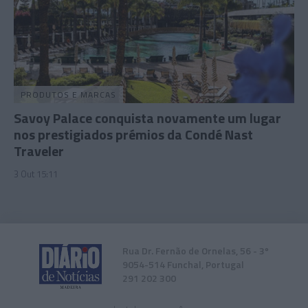
PRODUTOS E MARCAS
Savoy Palace conquista novamente um lugar
nos prestigiados prémios da Condé Nast
Traveler
3 Out 15:11
Rua Dr. Fernão de Ornelas, 56 - 3º
9054-514 Funchal, Portugal
291 202 300