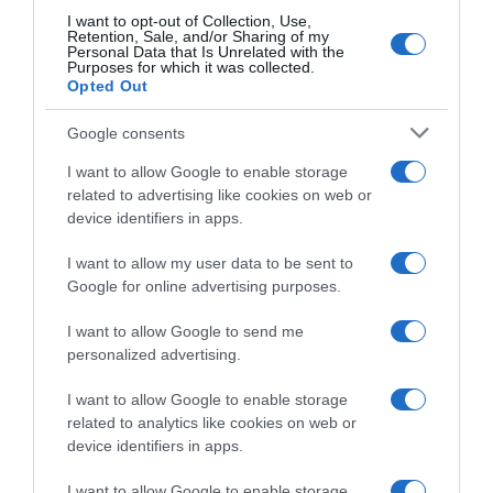
I want to opt-out of Collection, Use,
Retention, Sale, and/or Sharing of my
Personal Data that Is Unrelated with the
Purposes for which it was collected.
Opted Out
Google consents
I want to allow Google to enable storage
related to advertising like cookies on web or
device identifiers in apps.
I want to allow my user data to be sent to
Google for online advertising purposes.
PRAZERES
I want to allow Google to send me
Conheças as propostas de fim-de-semana dos
personalized advertising.
vários espaços da Savoy Signature
I want to allow Google to enable storage
4 Out 12:01
related to analytics like cookies on web or
device identifiers in apps.
I want to allow Google to enable storage