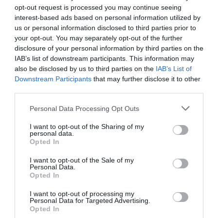
opt-out request is processed you may continue seeing
Últimas
interest-based ads based on personal information utilized by
us or personal information disclosed to third parties prior to
your opt-out. You may separately opt-out of the further
disclosure of your personal information by third parties on the
ROTEIRO
IAB’s list of downstream participants. This information may
Mariano regressa ao Marginal e Summer Jam anima o
also be disclosed by us to third parties on the
IAB’s List of
Jam este Sábado
Downstream Participants
that may further disclose it to other
third parties.
CRISTIANO RONALDO
Please note that this website/app uses one or more Google
Personal Data Processing Opt Outs
“Muda o corpo de todas as mulheres”
services and may gather and store information including but
not limited to your visit or usage behaviour. You may click to
I want to opt-out of the Sharing of my
personal data.
grant or deny consent to Google and its third-party tags to
PRODUTOS E MARCAS
Opted In
use your data for below specified purposes in below Google
Conheça a programação de fim-de-semana dos hotéis
consent section.
I want to opt-out of the Sale of my
da colecção Savoy Signature
Personal Data.
Opted In
I want to opt-out of processing my
Personal Data for Targeted Advertising.
Opted In