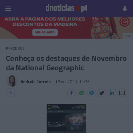
Pessoas
Prazeres
Paisagens
Palavras
P
PUB
PRAZERES
Conheça os destaques de Novembro
da National Geographic
Andreia Correia
18 out 2023
11:36
0