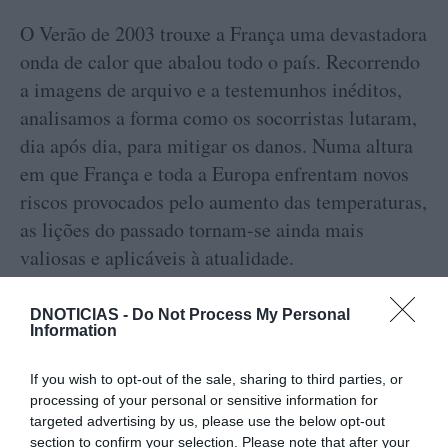
O Verão de 2003 trouxe a França uma devastadora
onda de calor que abalou todo o país. Recorrendo
a imagens de arquivo e a testemunhos inéditos,
analisamos a forma como os socorristas lutaram,
dia após dia, para mitigar os danos. Numa altura
em que França e toda a Europa enfrentam novos
riscos provocados pelo aumento das temperaturas,
as lições do passado tornam-se ainda mais
valiosas e aplicáveis à atualidade.
DNOTICIAS -
Do Not Process My Personal
Information
NATIONAL GEOGRAPHIC
If you wish to opt-out of the sale, sharing to third parties, or
0
Comentários
processing of your personal or sensitive information for
targeted advertising by us, please use the below opt-out
section to confirm your selection. Please note that after your