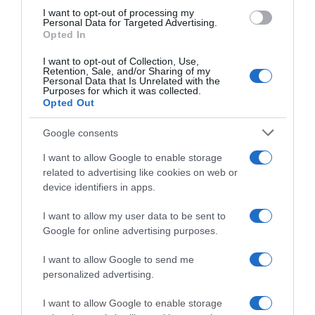
época. O chá da tarde completo (25€ p/pax) inclui
I want to opt-out of processing my
iguarias como pão blini com salmão fumado,
Personal Data for Targeted Advertising.
Opted In
roulade de camarão, sandes com presunto de
parma, mini pastelaria caseira e variada, scones e
I want to opt-out of Collection, Use,
Retention, Sale, and/or Sharing of my
compotas e muito mais.
Personal Data that Is Unrelated with the
Purposes for which it was collected.
Opted Out
Google consents
I want to allow Google to enable storage
related to advertising like cookies on web or
device identifiers in apps.
I want to allow my user data to be sent to
Google for online advertising purposes.
I want to allow Google to send me
personalized advertising.
I want to allow Google to enable storage
RESTAURAÇÃO
GRUPO PORTO BAY
AVISTA