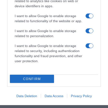
related to analytics like cookies on web or
device identifiers in apps.
THE CLIFF BAY
I want to allow Google to enable storage
0
Comentários
related to functionality of the website or app.
I want to allow Google to enable storage
related to personalization.
Últimas
I want to allow Google to enable storage
related to security, including authentication
functionality and fraud prevention, and other
ROTEIRO
user protection.
Mariano regressa ao Marginal e Summer Jam anima o
Jam este Sábado
CONFIRM
CRISTIANO RONALDO
“Muda o corpo de todas as mulheres”
Data Deletion
Data Access
Privacy Policy
PRODUTOS E MARCAS