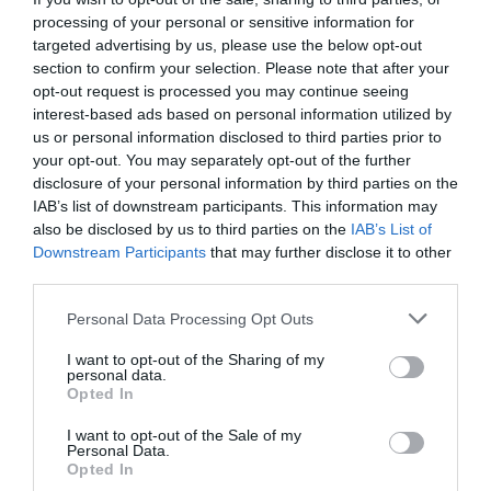
processing of your personal or sensitive information for
targeted advertising by us, please use the below opt-out
section to confirm your selection. Please note that after your
Por fim, o Avista apresenta ainda uma carta
opt-out request is processed you may continue seeing
exclusivamente vegetariana, com propostas
interest-based ads based on personal information utilized by
independentes pensadas para quem segue uma
us or personal information disclosed to third parties prior to
your opt-out. You may separately opt-out of the further
alimentação vegetariana. Fagottini di ortaggi com
disclosure of your personal information by third parties on the
cogumelos, mil folhas de beterraba e maçã, e
IAB’s list of downstream participants. This information may
almôndegas gratinadas com funcho, broa de
also be disclosed by us to third parties on the
IAB’s List of
Downstream Participants
that may further disclose it to other
milho e molho de tomate, são algumas das opções
third parties.
disponíveis numa carta composta por entradas,
Please note that this website/app uses one or more Google
sopas e saladas, várias opções de pratos principais
Personal Data Processing Opt Outs
services and may gather and store information including but
e sobremesas.
not limited to your visit or usage behaviour. You may click to
I want to opt-out of the Sharing of my
personal data.
grant or deny consent to Google and its third-party tags to
Opted In
O Avista está aberto em horário alargado, além de
use your data for below specified purposes in below Google
consent section.
almoço e jantar prepara também petiscos,
I want to opt-out of the Sale of my
Personal Data.
cocktails e o famoso chá da tarde, ideal para esta
Opted In