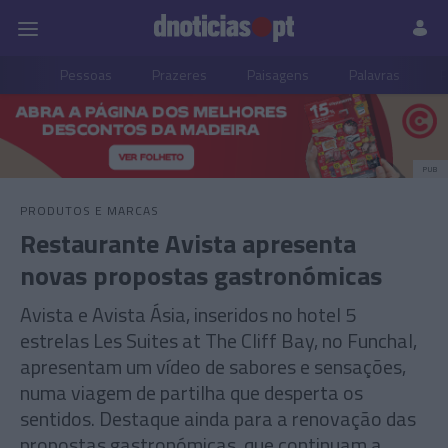
Pessoas
Prazeres
Paisagens
Palavras
P
PUB
PRODUTOS E MARCAS
Restaurante Avista apresenta
novas propostas gastronómicas
Avista e Avista Ásia, inseridos no hotel 5
estrelas Les Suites at The Cliff Bay, no Funchal,
apresentam um vídeo de sabores e sensações,
numa viagem de partilha que desperta os
sentidos. Destaque ainda para a renovação das
propostas gastronómicas, que continuam a