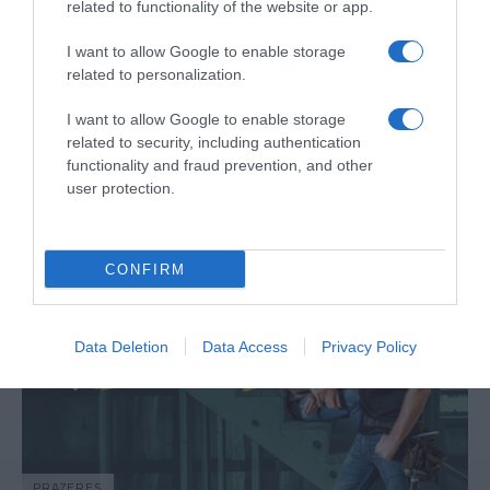
related to functionality of the website or app.
I want to allow Google to enable storage
related to personalization.
PRAZERES
Canal 'Casa e Cozinha' registou em 2023 o seu
I want to allow Google to enable storage
melhor ano de sempre
related to security, including authentication
functionality and fraud prevention, and other
8 Jan 12:41
user protection.
CONFIRM
Data Deletion
Data Access
Privacy Policy
PRAZERES