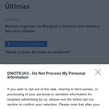
Últimas
ROTEIRO
Mariano regressa ao Marginal e Summer Jam anima o
Jam este Sábado
CRISTIANO RONALDO
“Muda o corpo de todas as mulheres”
PRODUTOS E MARCAS
Conheça a programação de fim-de-semana dos hotéis
DNOTICIAS -
Do Not Process My Personal
da colecção Savoy Signature
Information
If you wish to opt-out of the sale, sharing to third parties, or
processing of your personal or sensitive information for
targeted advertising by us, please use the below opt-out
section to confirm your selection. Please note that after your