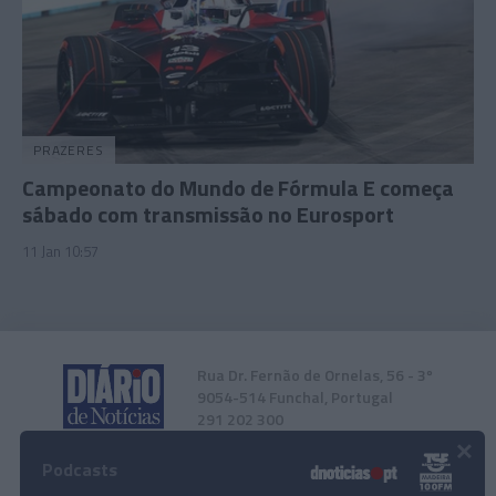
PRAZERES
Campeonato do Mundo de Fórmula E começa
sábado com transmissão no Eurosport
11 Jan 10:57
Rua Dr. Fernão de Ornelas, 56 - 3º
9054-514 Funchal, Portugal
291 202 300
×
Podcasts
Instale a nossa App