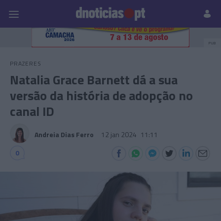
Pessoas
Prazeres
Paisagens
Palavras
P
PUB
PRAZERES
Natalia Grace Barnett dá a sua
versão da história de adopção no
canal ID
Andreia Dias Ferro
12 jan 2024
11:11
0