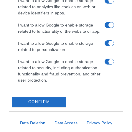
I want to allow Google to enable storage
23 Jan 13:14
related to analytics like cookies on web or
device identifiers in apps.
I want to allow Google to enable storage
related to functionality of the website or app.
I want to allow Google to enable storage
related to personalization.
I want to allow Google to enable storage
related to security, including authentication
functionality and fraud prevention, and other
user protection.
PRODUTOS E MARCAS
Novo SUV eléctrico da Opel vai chamar-se
CONFIRM
Frontera
24 Jan 12:20
Data Deletion
Data Access
Privacy Policy