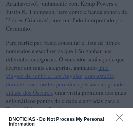
Aranhaverso', juntamente com Kemp Powers e
Justin K. Thompson, bem como a banda sonora de
'Pobres Criaturas', com um fado interpretado por
Carminho.
Para participar, basta consultar a lista de filmes
nomeados e escolher os que irão ganhar nas
diferentes categorias. O vencedor será aquele que
acertar em mais categorias, ganhando
uma
viagem de sonho a Los Angeles, com estadia
durante cinco noites para duas pessoas na grande
cidade dos Óscares
, uma visita premium aos mais
enigmáticos pontos da cidade e entradas para o
Parque Universal Studios.
DNOTICIAS -
Do Not Process My Personal
Information