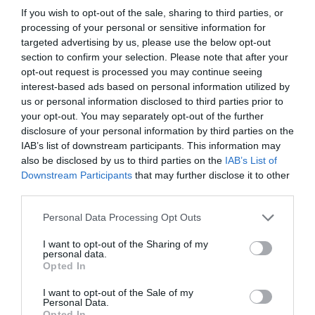
CINEMA
CANAL HOLLYWOOD
ÓSCARES 2024
If you wish to opt-out of the sale, sharing to third parties, or
processing of your personal or sensitive information for
targeted advertising by us, please use the below opt-out
0
Comentários
section to confirm your selection. Please note that after your
opt-out request is processed you may continue seeing
interest-based ads based on personal information utilized by
us or personal information disclosed to third parties prior to
Últimas
your opt-out. You may separately opt-out of the further
disclosure of your personal information by third parties on the
IAB’s list of downstream participants. This information may
PRODUTOS E MARCAS
also be disclosed by us to third parties on the
IAB’s List of
Conheça a programação de fim-de-semana dos hotéis
Downstream Participants
that may further disclose it to other
da colecção Savoy Signature
third parties.
Please note that this website/app uses one or more Google
Personal Data Processing Opt Outs
PRODUTOS E MARCAS
services and may gather and store information including but
DHRT celebra dois anos com evento que junta música,
not limited to your visit or usage behaviour. You may click to
I want to opt-out of the Sharing of my
moda e criatividade no Funchal
personal data.
grant or deny consent to Google and its third-party tags to
Opted In
use your data for below specified purposes in below Google
consent section.
I want to opt-out of the Sale of my
PRODUTOS E MARCAS
Personal Data.
NEXT apresenta 'Cocktail Bondage' no Cloud Bar a 22
Opted In