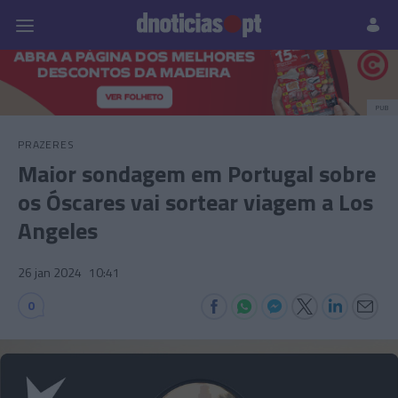
Pessoas
Prazeres
Paisagens
Palavras
P
PUB
PRAZERES
Maior sondagem em Portugal sobre
os Óscares vai sortear viagem a Los
Angeles
26 jan 2024
10:41
0