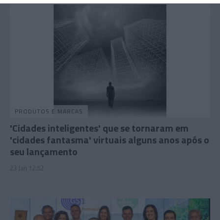
PRODUTOS E MARCAS
'Cidades inteligentes' que se tornaram em
'cidades fantasma' virtuais alguns anos após o
seu lançamento
23 Jan 12:52