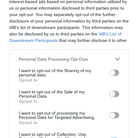
interest-based ads based on personal information utilized by
us or personal information disclosed to third parties prior to
your opt-out. You may separately opt-out of the further
disclosure of your personal information by third parties on the
IAB’s list of downstream participants. This information may
also be disclosed by us to third parties on the
IAB’s List of
Downstream Participants
that may further disclose it to other
PRODUTOS E MARCAS
third parties.
TAP obtém melhores resultados do que 92%
Please note that this website/app uses one or more Google
Personal Data Processing Opt Outs
dos seus pares em rating de risco de
services and may gather and store information including but
sustentabilidade
not limited to your visit or usage behaviour. You may click to
I want to opt-out of the Sharing of my
personal data.
grant or deny consent to Google and its third-party tags to
16 Jan 12:07
Opted In
use your data for below specified purposes in below Google
consent section.
I want to opt-out of the Sale of my
Personal Data.
Opted In
I want to opt-out of processing my
Personal Data for Targeted Advertising.
Opted In
I want to opt-out of Collection, Use,