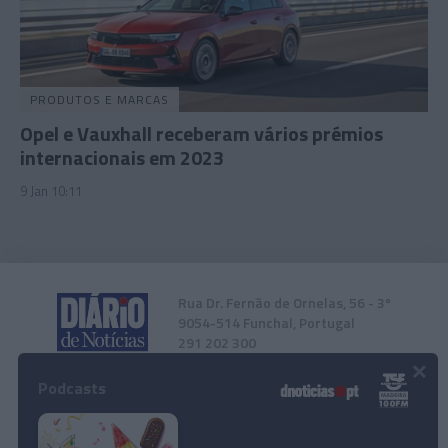
PRODUTOS E MARCAS
Opel e Vauxhall receberam vários prémios
internacionais em 2023
9 Jan 10:11
Rua Dr. Fernão de Ornelas, 56 - 3º
9054-514 Funchal, Portugal
291 202 300
×
Podcasts
Instale a nossa App