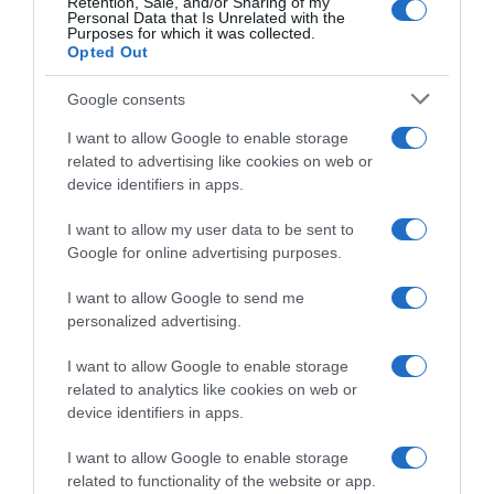
Retention, Sale, and/or Sharing of my
Personal Data that Is Unrelated with the
Purposes for which it was collected.
Opted Out
Google consents
PRODUTOS E MARCAS
Conheça as marcas com melhor reputação em
I want to allow Google to enable storage
Banca e Seguros
related to advertising like cookies on web or
device identifiers in apps.
23 Jan 13:01
I want to allow my user data to be sent to
Google for online advertising purposes.
I want to allow Google to send me
personalized advertising.
I want to allow Google to enable storage
related to analytics like cookies on web or
device identifiers in apps.
I want to allow Google to enable storage
related to functionality of the website or app.