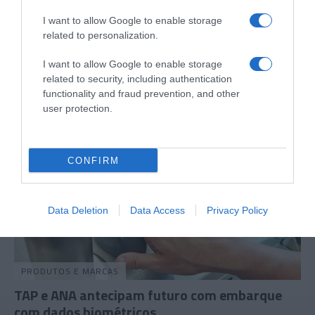
PESSOAS
I want to allow Google to enable storage
Leonor de Castro vence concurso internacional
related to personalization.
on-line
I want to allow Google to enable storage
22 Jan 13:41
related to security, including authentication
functionality and fraud prevention, and other
user protection.
CONFIRM
Data Deletion
Data Access
Privacy Policy
PRODUTOS E MARCAS
TAP e ANA antecipam futuro com embarque
com dados biométricos