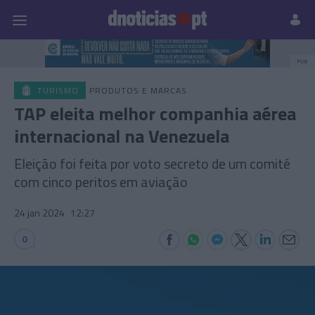
Pessoas
Prazeres
Paisagens
Palavras
P
PUB
TURISMO
PRODUTOS E MARCAS
TAP eleita melhor companhia aérea
internacional na Venezuela
Eleição foi feita por voto secreto de um comité
com cinco peritos em aviação
24 jan 2024
12:27
0