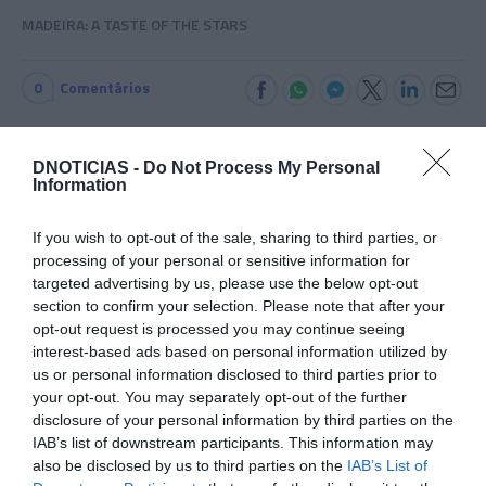
MADEIRA: A TASTE OF THE STARS
0
Comentários
DNOTICIAS -
Do Not Process My Personal
Últimas
Information
If you wish to opt-out of the sale, sharing to third parties, or
ROTEIRO
processing of your personal or sensitive information for
Mariano regressa ao Marginal e Summer Jam anima o
targeted advertising by us, please use the below opt-out
Jam este Sábado
section to confirm your selection. Please note that after your
opt-out request is processed you may continue seeing
interest-based ads based on personal information utilized by
CRISTIANO RONALDO
us or personal information disclosed to third parties prior to
“Muda o corpo de todas as mulheres”
your opt-out. You may separately opt-out of the further
disclosure of your personal information by third parties on the
IAB’s list of downstream participants. This information may
PRODUTOS E MARCAS
also be disclosed by us to third parties on the
IAB’s List of