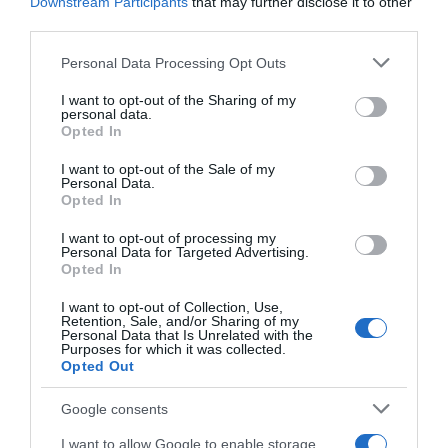
Conheça a programação de fim-de-semana dos hotéis
Downstream Participants
that may further disclose it to other
da colecção Savoy Signature
third parties.
Please note that this website/app uses one or more Google
Personal Data Processing Opt Outs
services and may gather and store information including but
not limited to your visit or usage behaviour. You may click to
I want to opt-out of the Sharing of my
personal data.
grant or deny consent to Google and its third-party tags to
Opted In
use your data for below specified purposes in below Google
consent section.
I want to opt-out of the Sale of my
Personal Data.
Opted In
I want to opt-out of processing my
Personal Data for Targeted Advertising.
Opted In
I want to opt-out of Collection, Use,
Retention, Sale, and/or Sharing of my
Personal Data that Is Unrelated with the
Purposes for which it was collected.
Opted Out
PRAZERES
Google consents
Restaurante Avista apresenta jantar vínico
I want to allow Google to enable storage