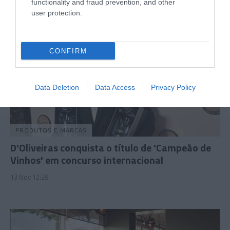
functionality and fraud prevention, and other
user protection.
CONFIRM
Data Deletion
Data Access
Privacy Policy
PRODUTOS E MARCAS
D'Oliveiras conquista o título de 'Campeão de
Vinhos' em concurso internacional
13 Nov 12:28