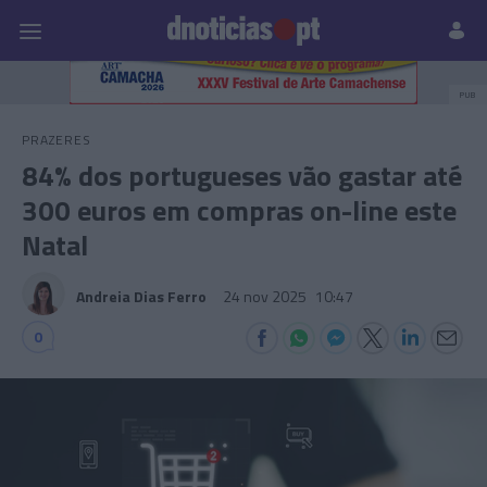
Pessoas
Prazeres
Paisagens
Palavras
P
PUB
PRAZERES
84% dos portugueses vão gastar até
300 euros em compras on-line este
Natal
Andreia Dias Ferro
24 nov 2025
10:47
0