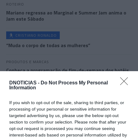
ROTEIRO
Mariano regressa ao Marginal e Summer Jam anima o
Jam este Sábado
CRISTIANO RONALDO
“Muda o corpo de todas as mulheres”
PRODUTOS E MARCAS
Conheça a programação de fim-de-semana dos hotéis
da colecção Savoy Signature
DNOTICIAS -
Do Not Process My Personal
Information
If you wish to opt-out of the sale, sharing to third parties, or
processing of your personal or sensitive information for
targeted advertising by us, please use the below opt-out
section to confirm your selection. Please note that after your
opt-out request is processed you may continue seeing
interest-based ads based on personal information utilized by