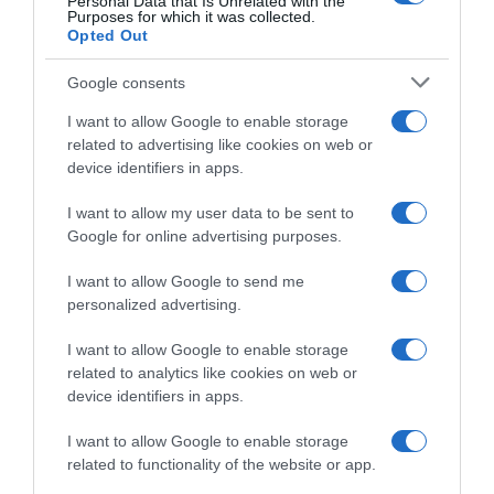
Personal Data that Is Unrelated with the
Purposes for which it was collected.
Opted Out
Google consents
PRODUTOS E MARCAS
I want to allow Google to enable storage
related to advertising like cookies on web or
Pai Natal chega ao Forum Madeira este sábado
device identifiers in apps.
pelas 11 horas
I want to allow my user data to be sent to
18 Nov 10:21
Google for online advertising purposes.
I want to allow Google to send me
personalized advertising.
I want to allow Google to enable storage
related to analytics like cookies on web or
device identifiers in apps.
I want to allow Google to enable storage
related to functionality of the website or app.