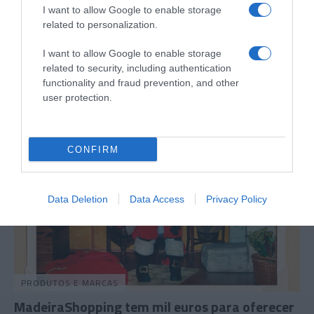
I want to allow Google to enable storage
PRODUTOS E MARCAS
related to personalization.
MadeiraShopping inaugura iluminação de
I want to allow Google to enable storage
Natal com concerto do coro infantil
related to security, including authentication
functionality and fraud prevention, and other
14 Nov 17:22
user protection.
CONFIRM
Data Deletion
Data Access
Privacy Policy
PRODUTOS E MARCAS
MadeiraShopping tem mil euros para oferecer