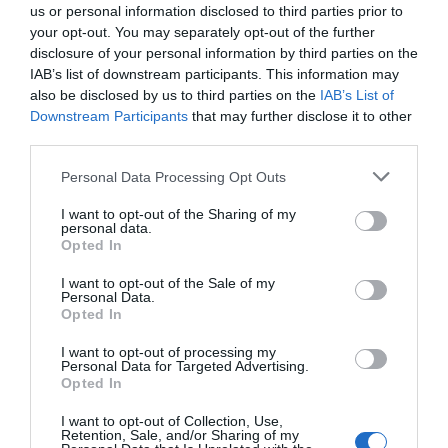
us or personal information disclosed to third parties prior to
your opt-out. You may separately opt-out of the further
disclosure of your personal information by third parties on the
IAB’s list of downstream participants. This information may
also be disclosed by us to third parties on the
IAB’s List of
Downstream Participants
that may further disclose it to other
third parties.
Please note that this website/app uses one or more Google
Personal Data Processing Opt Outs
PRODUTOS E MARCAS
services and may gather and store information including but
not limited to your visit or usage behaviour. You may click to
I want to opt-out of the Sharing of my
CTT tornam a promover 'Pai Natal Solidário'
personal data.
grant or deny consent to Google and its third-party tags to
para ajudar quem mais precisa
Opted In
use your data for below specified purposes in below Google
consent section.
18 Nov 11:09
I want to opt-out of the Sale of my
Personal Data.
Opted In
I want to opt-out of processing my
Personal Data for Targeted Advertising.
Opted In
I want to opt-out of Collection, Use,
Retention, Sale, and/or Sharing of my