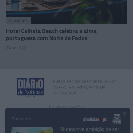
PRAZERES
Hotel Calheta Beach celebra a alma
portuguesa com Noite de Fados
8 Nov 10:22
Rua Dr. Fernão de Ornelas, 56 - 3º
9054-514 Funchal, Portugal
291 202 300
Instale a nossa App
×
Podcasts
"Nunca tive ambição de ser