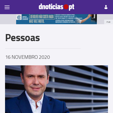
Pessoas
Prazeres
Paisagens
Palavras
P
PUB
Pessoas
16 NOVEMBRO 2020