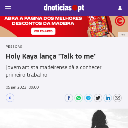
Pessoas
Prazeres
Paisagens
Palavras
P
PUB
PESSOAS
Holy Kaya lança 'Talk to me'
Jovem artista madeirense dá a conhecer
primeiro trabalho
05 jan 2022
09:00
0
Comments