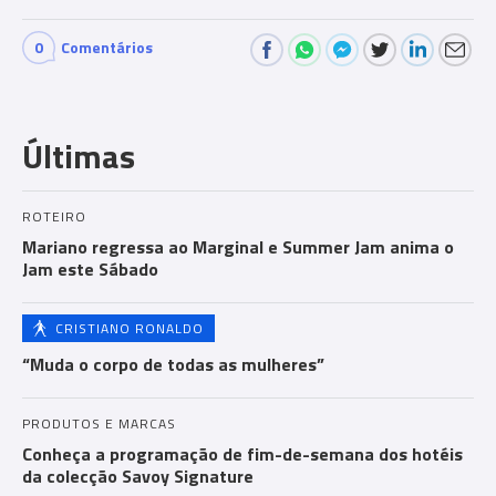
0
Comentários
Com
men
Últimas
ts
ROTEIRO
Mariano regressa ao Marginal e Summer Jam anima o
Jam este Sábado
CRISTIANO RONALDO
“Muda o corpo de todas as mulheres”
PRODUTOS E MARCAS
Conheça a programação de fim-de-semana dos hotéis
da colecção Savoy Signature