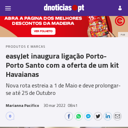
Pessoas
Prazeres
Paisagens
Palavras
P
PUB
PRODUTOS E MARCAS
easyJet inaugura ligação Porto-
Porto Santo com a oferta de um kit
Havaianas
Nova rota estreia a 1 de Maio e deve prolongar-
se até 25 de Outubro
Marianna Pacifico
30 mar 2022
08:41
0
Comments