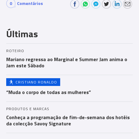
0
Comentários
Com
men
Últimas
ts
ROTEIRO
Mariano regressa ao Marginal e Summer Jam anima o
Jam este Sábado
CRISTIANO RONALDO
“Muda o corpo de todas as mulheres”
PRODUTOS E MARCAS
Conheça a programação de fim-de-semana dos hotéis
da colecção Savoy Signature