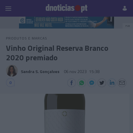
Pessoas
Prazeres
Paisagens
Palavras
P
PUB
PRODUTOS E MARCAS
Vinho Original Reserva Branco
2020 premiado
Sandra S. Gonçalves
06 nov 2023
15:38
0