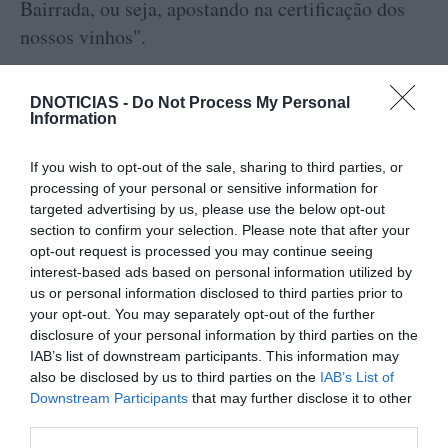
Bairrada, ou seja, apostando na certificação dos
nossos vinhos".
DNOTICIAS -
Do Not Process My Personal
Information
Também presente na cerimónia, Bernardo
If you wish to opt-out of the sale, sharing to third parties, or
Gouvêa, presidente do Instituto da Vinha e do
processing of your personal or sensitive information for
targeted advertising by us, please use the below opt-out
Vinho, salientou a “Importância decisiva na
section to confirm your selection. Please note that after your
aposta na identidade, carácter e diferenciação dos
opt-out request is processed you may continue seeing
vinhos”. Por fim, disse que "a Bairrada tem de
interest-based ads based on personal information utilized by
us or personal information disclosed to third parties prior to
certificar mais”.
your opt-out. You may separately opt-out of the further
disclosure of your personal information by third parties on the
IAB’s list of downstream participants. This information may
also be disclosed by us to third parties on the
IAB’s List of
VINHO ORIGINAL RESERVA BRANCO 2020
Downstream Participants
that may further disclose it to other
third parties.
0
Comentários