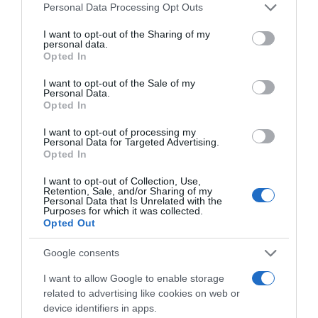
Please note that this website/app uses one or more Google
Personal Data Processing Opt Outs
services and may gather and store information including but
not limited to your visit or usage behaviour. You may click to
I want to opt-out of the Sharing of my
personal data.
grant or deny consent to Google and its third-party tags to
Opted In
Últimas
use your data for below specified purposes in below Google
consent section.
I want to opt-out of the Sale of my
Personal Data.
Opted In
ROTEIRO
Mariano regressa ao Marginal e Summer Jam anima o
I want to opt-out of processing my
Jam este Sábado
Personal Data for Targeted Advertising.
Opted In
CRISTIANO RONALDO
I want to opt-out of Collection, Use,
Retention, Sale, and/or Sharing of my
“Muda o corpo de todas as mulheres”
Personal Data that Is Unrelated with the
Purposes for which it was collected.
Opted Out
PRODUTOS E MARCAS
Google consents
Conheça a programação de fim-de-semana dos hotéis
da colecção Savoy Signature
I want to allow Google to enable storage
related to advertising like cookies on web or
device identifiers in apps.