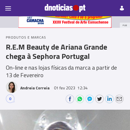
Pessoas
Prazeres
Paisagens
Palavras
P
PUB
PRODUTOS E MARCAS
R.E.M Beauty de Ariana Grande
chega à Sephora Portugal
On-line e nas lojas físicas da marca a partir de
13 de Fevereiro
Andreia Correia
01 fev 2023
12:34
0