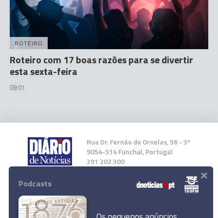
ROTEIRO
Roteiro com 17 boas razões para se divertir
esta sexta-feira
08:01
Rua Dr. Fernão de Ornelas, 56 - 3º
9054-514 Funchal, Portugal
291 202 300
×
Podcasts
Instale a nossa App
Os pequenos anúncios