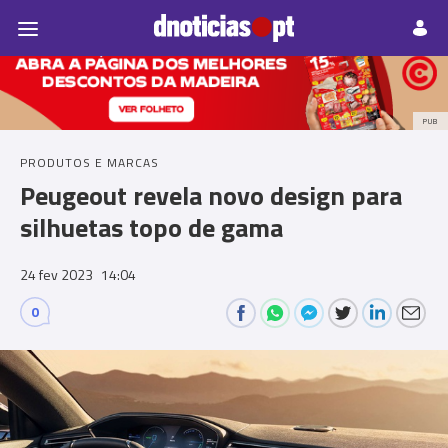
Pessoas
Prazeres
Paisagens
Palavras
P
PUB
PRODUTOS E MARCAS
Peugeout revela novo design para
silhuetas topo de gama
24 fev 2023
14:04
0