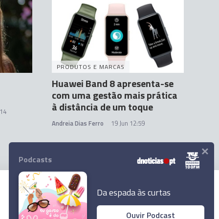
PRODUTOS E MARCAS
Huawei Band 8 apresenta-se
com uma gestão mais prática
à distância de um toque
:14
Andreia Dias Ferro
19 Jun 12:59
×
Podcasts
Da espada às curtas
© 2023 Empresa Diário de Notícias, Lda.
Todos os direitos reservados.
Ouvir Podcast