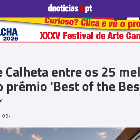
Prazeres
Paisagens
Palavras
Produto e Marcas
To
e Calheta entre os 25 me
 prémio 'Best of the Bes
or
10:27