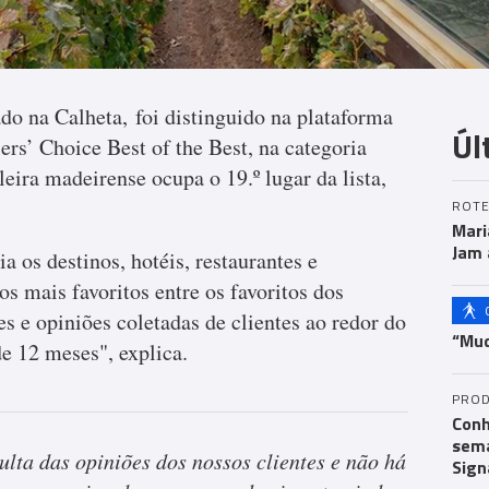
do na Calheta, foi distinguido na plataforma
Úl
rs’ Choice Best of the Best, na categoria
eira madeirense ocupa o 19.º lugar da lista,
ROTE
Mari
Jam 
 os destinos, hotéis, restaurantes e
os mais favoritos entre os favoritos dos
es e opiniões coletadas de clientes ao redor do
“Mud
e 12 meses", explica.
PROD
Conh
sema
lta das opiniões dos nossos clientes e não há
Sign