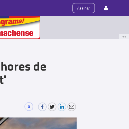
ps
Roteiro
Assinar
PUB
lhores de
t'
0