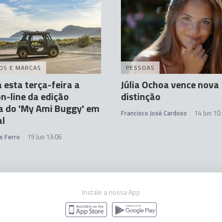
OS E MARCAS
PESSOAS
 esta terça-feira a
Júlia Ochoa vence nova
n-line da edição
distinção
a do 'My Ami Buggy' em
Francisco José Cardoso
14 Jun 10
al
s Ferro
19 Jun 13:06
Instale a nossa App