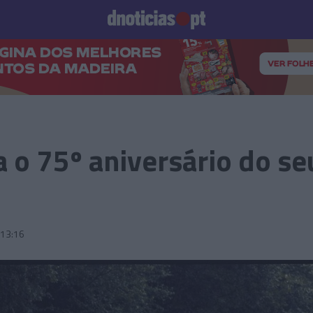
Prazeres
Paisagens
Palavras
Produto e Marcas
To
a o 75º aniversário do s
13:16