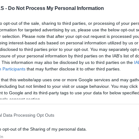
S -
Do Not Process My Personal Information
sário do seu modelo mais emblemático: o 2 CV,
to opt-out of the sale, sharing to third parties, or processing of your per
Úl
o Salão Automóvel de Paris, a 7 de outubro de
formation for targeted advertising by us, please use the below opt-out s
r selection. Please note that after your opt-out request is processed y
 5.114.969 unidades, das quais 1.246.335
eing interest-based ads based on personal information utilized by us or
disclosed to third parties prior to your opt-out. You may separately opt-
“Mud
losure of your personal information by third parties on the IAB’s list of
e Mangualde, em Portugal, 42 anos após o seu
. This information may also be disclosed by us to third parties on the
IA
Participants
that may further disclose it to other third parties.
de Julho de 1990. A Fábrica portuguesa
PROD
Conh
CV, tendo produzido 81.882 unidades: 79.914
 that this website/app uses one or more Google services and may gath
sema
including but not limited to your visit or usage behaviour. You may click 
0, 781 do 2 CV Furgão (AZU) de 1964 a 1970 e
Sign
 to Google and its third-party tags to use your data for below specifi
rgão (AK) de 1965 a 1977.
ogle consent section.
PROD
DHRT
l Data Processing Opt Outs
junt
Func
o opt-out of the Sharing of my personal data.
In