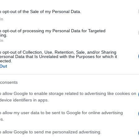
Julho de 1949, o 2 CV era um pequeno
o opt-out of the Sale of my Personal Data.
rico de 9 cv, com 375 cc de cilindrada,
In
ir uma velocidade máxima de 50 km/h. A
ia automóvel com um veículo económico e
to opt-out of processing my Personal Data for Targeted
ing.
In
o opt-out of Collection, Use, Retention, Sale, and/or Sharing
tética conquistaram rapidamente uma grande
ersonal Data that Is Unrelated with the Purposes for which it
lected.
norme sucesso pode também ser atribuído à
Out
, bem como aos seus bancos amovíveis, à sua
m esquecer o facto de ser ultra económico, o
consents
popular. Em 1950, as encomendas
o allow Google to enable storage related to advertising like cookies on
entrega chegavam aos 6 anos", refere nota à
evice identifiers in apps.
o allow my user data to be sent to Google for online advertising
s.
especiais do 2 CV, lançadas em França e em
tre as quais o Spot, o Charleston e o
to allow Google to send me personalized advertising.
 várias modificações, como o lançamento do