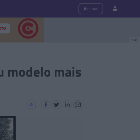
ps
Roteiro
Assinar
PUB
eu modelo mais
0