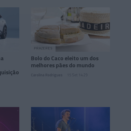
PRAZERES
ha
Bolo do Caco eleito um dos
m
melhores pães do mundo
quisição
Carolina Rodrigues
15 Set 14:29