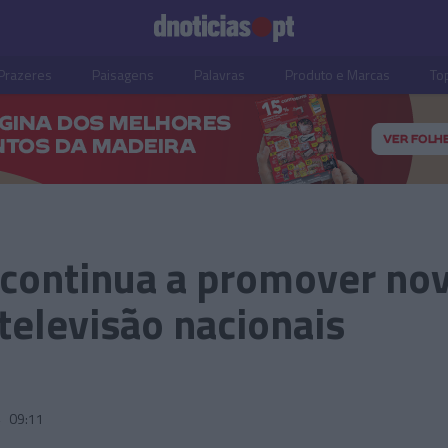
Prazeres
Paisagens
Palavras
Produto e Marcas
To
continua a promover no
televisão nacionais
4
09:11