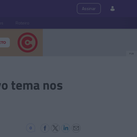
Assinar
ps
Roteiro
PUB
vo tema nos
0