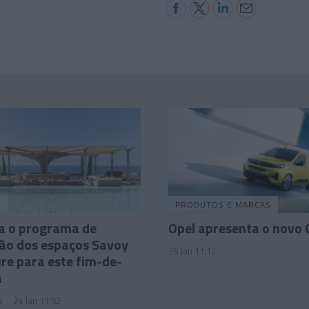
O
PRODUTOS E MARCAS
a o programa de
Opel apresenta o novo
ão dos espaços Savoy
26 Jan 11:12
re para este fim-de-
a
o
24 Jan 11:52