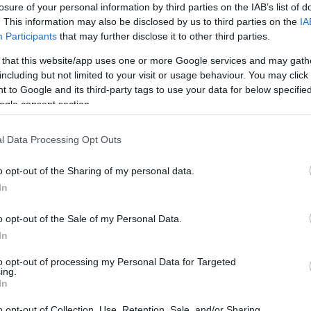
sema
losure of your personal information by third parties on the IAB’s list of
Sign
. This information may also be disclosed by us to third parties on the
IA
Participants
that may further disclose it to other third parties.
 that this website/app uses one or more Google services and may gath
including but not limited to your visit or usage behaviour. You may click 
 to Google and its third-party tags to use your data for below specifi
ogle consent section.
l Data Processing Opt Outs
o opt-out of the Sharing of my personal data.
In
o opt-out of the Sale of my Personal Data.
In
são da sua autoria. A produção esteve a cargo
to opt-out of processing my Personal Data for Targeted
ing.
In
o opt-out of Collection, Use, Retention, Sale, and/or Sharing