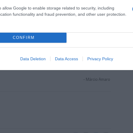
o allow Google to enable storage related to security, including
cation functionality and fraud prevention, and other user protection.
CONFIRM
todos os que não perdem uma única
orrir, aos que vivem o hoje, sem nunca pensar
s apaixonados por farras e festas, amigos da
Data Deletion
Data Access
Privacy Policy
Márcio Amaro