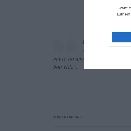
I want t
authenti
É uma homenagem a 
oportunidade para s
muito no amanhã. Um hino para o
boa vida".
MÁRCIO AMARO