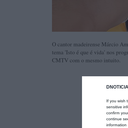
O cantor madeirense Márcio Ama
tema 'Isto é que é vida' nos prog
CMTV com o mesmo intuito.
DNOTICIA
If you wish 
sensitive in
confirm you
continue se
information 