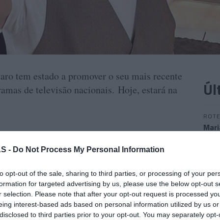
ro tem estado a promover o seu mais recente
Úl
ramas de televisão nacionais. Hoje, estará na
ROTE
Mari
Jam 
S -
Do Not Process My Personal Information
to opt-out of the sale, sharing to third parties, or processing of your per
“Mud
formation for targeted advertising by us, please use the below opt-out s
r selection. Please note that after your opt-out request is processed y
PROD
eing interest-based ads based on personal information utilized by us or
Conh
disclosed to third parties prior to your opt-out. You may separately opt-