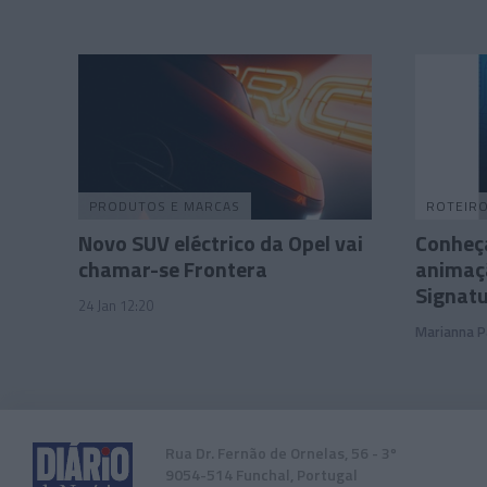
PRODUTOS E MARCAS
ROTEIR
Novo SUV eléctrico da Opel vai
Conheç
chamar-se Frontera
animaç
Signat
24 Jan 12:20
Marianna P
Rua Dr. Fernão de Ornelas, 56 - 3º
9054-514 Funchal, Portugal