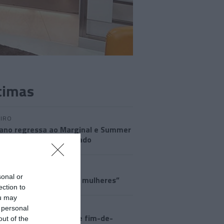
timas
IRO
ano regressa ao Marginal e Summer
anima o Jam este Sábado
CRISTIANO RONALDO
sonal or
a o corpo de todas as mulheres”
ection to
ou may
UTOS E MARCAS
 personal
eça a programação de fim-de-
out of the