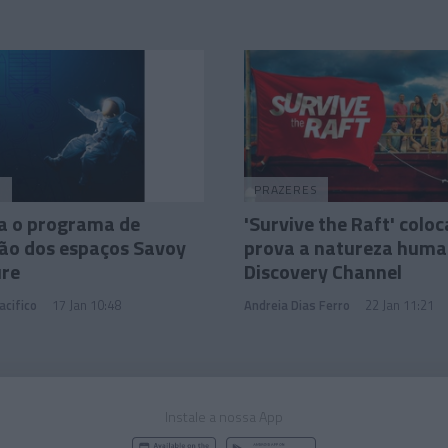
O
PRAZERES
a o programa de
'Survive the Raft' coloc
ão dos espaços Savoy
prova a natureza huma
ure
Discovery Channel
acifico
17 Jan 10:48
Andreia Dias Ferro
22 Jan 11:21
Instale a nossa App