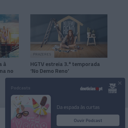
PRAZERES
a à
HGTV estreia 3.ª temporada
na no
‘No Demo Reno’
×
26 Jan 10:29
Podcasts
Da espada às curtas
Ouvir Podcast
© 2024 Empresa Diário de Notícias, Lda.