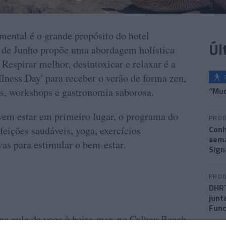
mental é o grande propósito do hotel
Úl
1 de Junho propõe uma abordagem holística
 Respirar melhor, desintoxicar e relaxar é a
ness Day' para receber o verão de forma zen,
“Mud
s, workshops e gastronomia saborosa.
vem estar em primeiro lugar, o programa do
PROD
Conh
eições saudáveis, yoga, exercícios
sema
vas para estimular o bem-estar.
Sign
PROD
DHRT
junt
Func
ma aula de yoga à beira-mar, no Calhau Beach