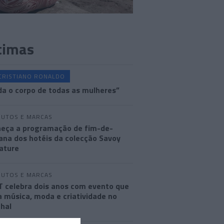
timas
CRISTIANO RONALDO
a o corpo de todas as mulheres”
UTOS E MARCAS
eça a programação de fim-de-
na dos hotéis da colecção Savoy
ature
UTOS E MARCAS
 celebra dois anos com evento que
a música, moda e criatividade no
hal