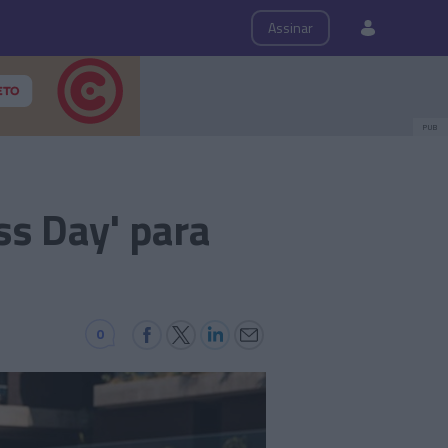
ps
Roteiro
Assinar
PUB
s Day' para
0