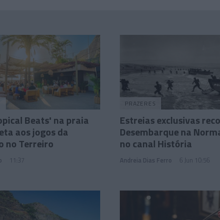
O
PRAZERES
opical Beats' na praia
Estreias exclusivas re
eta aos jogos da
Desembarque na Norm
o no Terreiro
no canal História
o
11:37
Andreia Dias Ferro
6 Jun 10:56