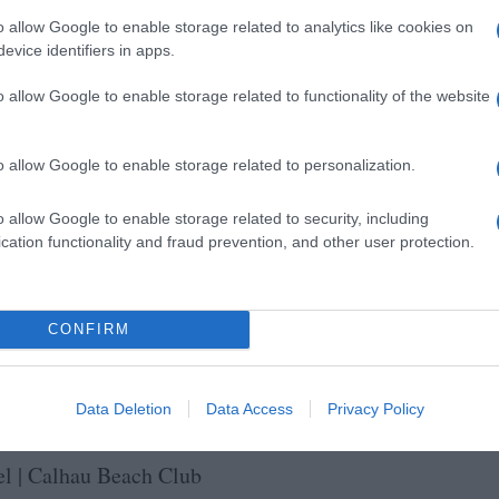
e o hotel Saccharum é um verdadeiro refúgio
o allow Google to enable storage related to analytics like cookies on
evice identifiers in apps.
rio entre o corpo e a mente, mediante reserva
ambém disponibiliza tratamentos integrados
o allow Google to enable storage related to functionality of the website
convidam a deixar-se envolver tranquilamente
 massagem curativa, revigorante ou
o allow Google to enable storage related to personalization.
o allow Google to enable storage related to security, including
cation functionality and fraud prevention, and other user protection.
CONFIRM
Data Deletion
Data Access
Privacy Policy
s | Calhau Beach Club
l | Calhau Beach Club