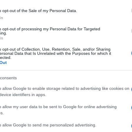
a de quinoa vermelha, seitan marinado,
o opt-out of the Sale of my Personal Data.
 ponzo e Mini hambúrgueres de legumes d
In
zada. Para sobremesa, a equipa de cozinha do
to opt-out of processing my Personal Data for Targeted
ngos e abacate com sorvete de coco e Crème
ing.
In
. Haverá ainda kombucha, limonadas, sumos
o opt-out of Collection, Use, Retention, Sale, and/or Sharing
ersonal Data that Is Unrelated with the Purposes for which it
lected.
Out
consents
o allow Google to enable storage related to advertising like cookies on
Spa abre as suas portas a todos os
evice identifiers in apps.
 relaxamento e reposição das energias, que
o allow my user data to be sent to Google for online advertising
nterior aquecida, no jacuzzi, na sauna, no
s.
s duches sensoriais, na sala de haloterapia ou
to allow Google to send me personalized advertising.