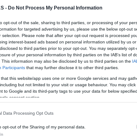
asos, instrutora desta prática no Saccharum.
S -
Do Not Process My Personal Information
berto, é tempo de degustar um pequeno-almoço
hau Beach Club. Este poderá ser, também, o
to opt-out of the sale, sharing to third parties, or processing of your per
ntes confraternizarem, enquanto saboreiam
formation for targeted advertising by us, please use the below opt-out s
r selection. Please note that after your opt-out request is processed y
gos e granola caseira; Tostas de húmus de
eing interest-based ads based on personal information utilized by us or
llas de frango, queijo, curgete e cebolinho,
disclosed to third parties prior to your opt-out. You may separately opt-
om granola e requeijão e Pudim de sementes
losure of your personal information by third parties on the IAB’s list of
. This information may also be disclosed by us to third parties on the
IA
oco e manga. Para acompanhar, haverá café de
Participants
that may further disclose it to other third parties.
umos naturais, batidos e águas.
 that this website/app uses one or more Google services and may gath
including but not limited to your visit or usage behaviour. You may click 
mento regenerativo para o corpo e para mente,
 to Google and its third-party tags to use your data for below specifi
ração orientado por Mercedes Pasos. O
ogle consent section.
 como forma de meditação, relaxamento e
l Data Processing Opt Outs
 almoço no Calhau Beach Club, com várias
o opt-out of the Sharing of my personal data.
In
quais Bao de camarão com molho sweet chilli,