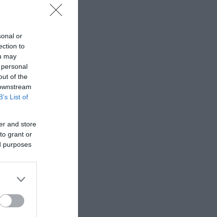
sonal or
ection to
ou may
 personal
out of the
 downstream
B’s List of
er and store
to grant or
ed purposes