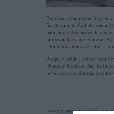
Promover o bem-estar físico e o 
Saccharum, na Calheta, que a 2
para cuidar do corpo e da mente.
proposta do evento 'Summer Well
com muitas horas de calma, aula
Porque a saúde e o bem-estar de
'Summer Wellness Day' inclui ref
respiratórios e pinturas meditati
O evento arranca às 8h30 com u