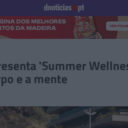
Prazeres
Paisagens
Palavras
Produto e Marcas
To
esenta 'Summer Wellnes
rpo e a mente