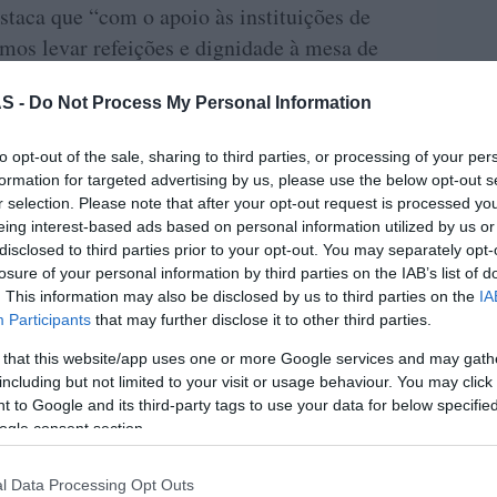
staca que “com o apoio às instituições de
amos levar refeições e dignidade à mesa de
tugal. Este é um gesto que transforma vidas,
S -
Do Not Process My Personal Information
ossível graças à colaboração de todos. E é
todos, hoje, no Natal e sempre, merecem ter
to opt-out of the sale, sharing to third parties, or processing of your per
formation for targeted advertising by us, please use the below opt-out s
r selection. Please note that after your opt-out request is processed y
ezembro e convida os clientes a contribuir
eing interest-based ads based on personal information utilized by us or
disclosed to third parties prior to your opt-out. You may separately opt-
ários, no valor de 1€ ou 5€, que revertem na
losure of your personal information by third parties on the IAB’s list of
eneficiárias, disponíveis em toda a rede de
. This information may also be disclosed by us to third parties on the
IA
odelo, Continente Bom Dia, Continente Online
Participants
that may further disclose it to other third parties.
 that this website/app uses one or more Google services and may gath
including but not limited to your visit or usage behaviour. You may click 
adeira
 to Google and its third-party tags to use your data for below specifi
ogle consent section.
l Data Processing Opt Outs