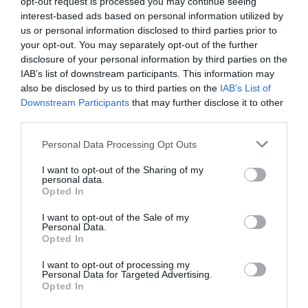
opt-out request is processed you may continue seeing
interest-based ads based on personal information utilized by
us or personal information disclosed to third parties prior to
your opt-out. You may separately opt-out of the further
disclosure of your personal information by third parties on the
IAB’s list of downstream participants. This information may
also be disclosed by us to third parties on the
IAB’s List of
Downstream Participants
that may further disclose it to other
third parties.
Please note that this website/app uses one or more Google
Personal Data Processing Opt Outs
services and may gather and store information including but
PESSOAS
not limited to your visit or usage behaviour. You may click to
I want to opt-out of the Sharing of my
'Incoerente' é o novo álbum da madeirense
personal data.
grant or deny consent to Google and its third-party tags to
Opted In
Elisa
use your data for below specified purposes in below Google
consent section.
I want to opt-out of the Sale of my
18 Mai 10:11
Personal Data.
Opted In
I want to opt-out of processing my
Personal Data for Targeted Advertising.
Opted In