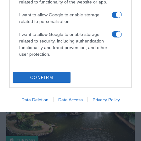
related to functionality of the website or app.
I want to allow Google to enable storage
related to personalization.
PRODUTOS E MARCAS
Pingo Doce associa-se à Campanha Pirilampo
I want to allow Google to enable storage
Mágico 2026
related to security, including authentication
functionality and fraud prevention, and other
11 Mai 10:10
user protection.
CONFIRM
Data Deletion
Data Access
Privacy Policy
TURISMO