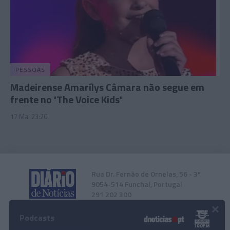
PESSOAS
Madeirense Amarílys Câmara não segue em
frente no 'The Voice Kids'
17 Mai 23:20
Rua Dr. Fernão de Ornelas, 56 - 3º
9054-514 Funchal, Portugal
291 202 300
×
Podcasts
Instale a nossa App