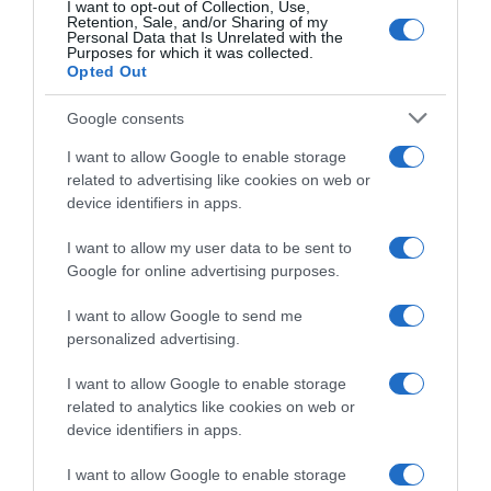
I want to opt-out of Collection, Use,
Retention, Sale, and/or Sharing of my
Personal Data that Is Unrelated with the
Purposes for which it was collected.
Opted Out
Google consents
I want to allow Google to enable storage
PRODUTOS E MARCAS
related to advertising like cookies on web or
BPI convida os portugueses a “vestir a
device identifiers in apps.
camisola” para apoiar a selecção nacional
I want to allow my user data to be sent to
18 Mai 11:00
Google for online advertising purposes.
I want to allow Google to send me
personalized advertising.
I want to allow Google to enable storage
related to analytics like cookies on web or
device identifiers in apps.
I want to allow Google to enable storage