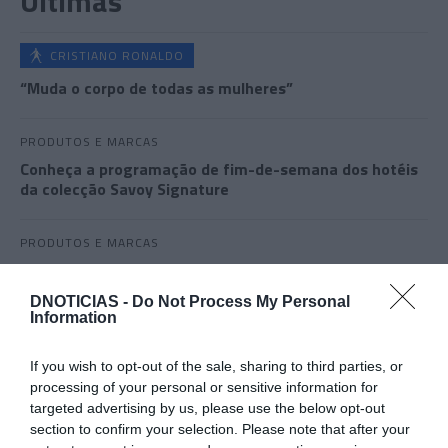
Últimas
CRISTIANO RONALDO
“Muda o corpo de todas as mulheres”
PRODUTOS E MARCAS
Conheça a programação de fim-de-semana dos hotéis
da colecção Savoy Signature
PRODUTOS E MARCAS
DHRT celebra dois anos com evento que junta música,
moda e criatividade no Funchal
DNOTICIAS -
Do Not Process My Personal
Information
If you wish to opt-out of the sale, sharing to third parties, or
processing of your personal or sensitive information for
targeted advertising by us, please use the below opt-out
section to confirm your selection. Please note that after your