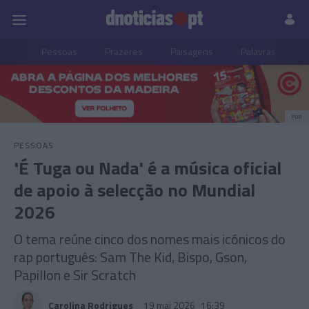
Pessoas
Prazeres
Paisagens
Palavras
P
PUB
PESSOAS
'É Tuga ou Nada' é a música oficial
de apoio à selecção no Mundial
2026
O tema reúne cinco dos nomes mais icónicos do
rap português: Sam The Kid, Bispo, Gson,
Papillon e Sir Scratch
Carolina Rodrigues
19 mai 2026
16:39