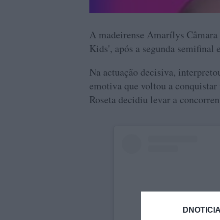
A madeirense Amarílys Câmara f
Kids', após a segunda semifinal 
Na actuação decisiva, interpret
emotiva que voltou a conquistar
Roseta decidiu levar a concorren
DNOTICIA