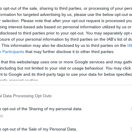
to opt-out of the sale, sharing to third parties, or processing of your per
formation for targeted advertising by us, please use the below opt-out s
r selection. Please note that after your opt-out request is processed y
eing interest-based ads based on personal information utilized by us or
disclosed to third parties prior to your opt-out. You may separately opt-
losure of your personal information by third parties on the IAB’s list of
 publicação no Instagram
. This information may also be disclosed by us to third parties on the
IA
Participants
that may further disclose it to other third parties.
 that this website/app uses one or more Google services and may gath
including but not limited to your visit or usage behaviour. You may click 
 to Google and its third-party tags to use your data for below specifi
ogle consent section.
l Data Processing Opt Outs
o opt-out of the Sharing of my personal data.
In
 por The Voice Portugal (@thevoiceportugal)
o opt-out of the Sale of my Personal Data.