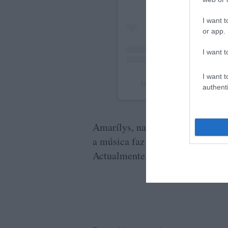
I want t
or app.
I want t
I want t
Uma publicação partilhada
authenti
Amarílys, natural da Madeira, co
a música faz parte do seu dia-a-
Actualmente, estuda canto no Co