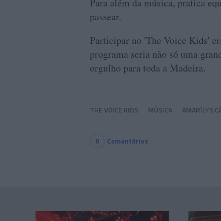
Para além da música, pratica equi
passear.
Participar no 'The Voice Kids' e
programa seria não só uma gran
orgulho para toda a Madeira.
THE VOICE KIDS
MÚSICA
AMARÍLYS 
0
Comentários