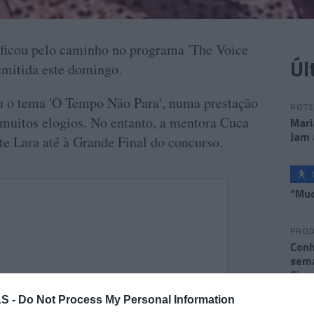
icou pelo caminho no programa 'The Voice
Úl
emitida este domingo.
ou o tema 'O Tempo Não Para', numa prestação
ROTE
 muitos elogios. No entanto, a mentora Cuca
Mari
Jam 
te Lara até à Grande Final do concurso.
“Mud
PROD
Conh
sema
Sign
S -
Do Not Process My Personal Information