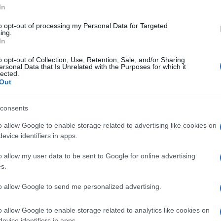
In
to opt-out of processing my Personal Data for Targeted
ing.
In
o opt-out of Collection, Use, Retention, Sale, and/or Sharing
ersonal Data that Is Unrelated with the Purposes for which it
lected.
Out
consents
o allow Google to enable storage related to advertising like cookies on
evice identifiers in apps.
o allow my user data to be sent to Google for online advertising
s.
 publicação no Instagram
to allow Google to send me personalized advertising.
o allow Google to enable storage related to analytics like cookies on
evice identifiers in apps.