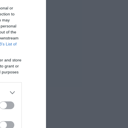
sonal or
ection to
ou may
 personal
out of the
 downstream
B’s List of
er and store
to grant or
ed purposes