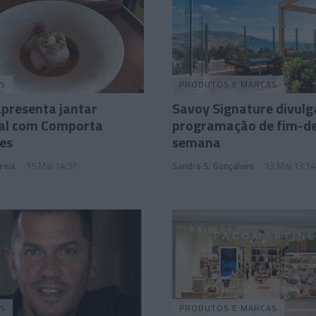
S
PRODUTOS E MARCAS
apresenta jantar
Savoy Signature divulg
ial com Comporta
programação de fim-d
es
semana
reia
15 Mai 14:57
Sandra S. Gonçalves
13 Mai 13:14
S
PRODUTOS E MARCAS