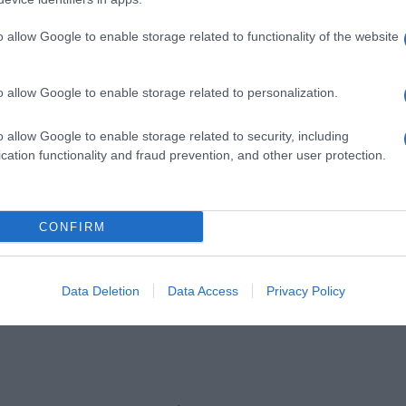
o allow Google to enable storage related to functionality of the website
o allow Google to enable storage related to personalization.
o allow Google to enable storage related to security, including
 por The Voice Portugal (@thevoiceportugal)
cation functionality and fraud prevention, and other user protection.
meçou a cantar aos dois anos e, desde então,
CONFIRM
dia, que concilia com aulas de piano.
nservatório do Funchal.
Data Deletion
Data Access
Privacy Policy