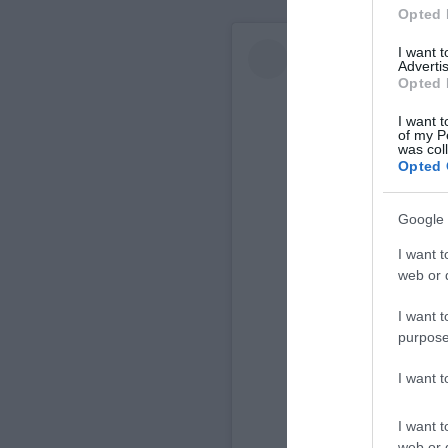
Opted 
I want 
Advertis
Opted 
I want t
of my P
was col
Opted 
Google 
I want t
web or d
I want t
purpose
Ver esta
I want 
I want t
web or d