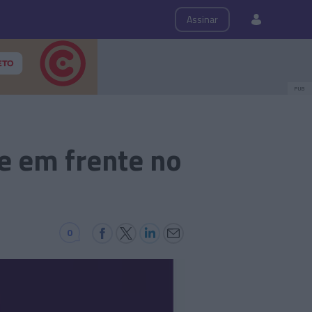
ps
Roteiro
Assinar
PUB
e em frente no
0