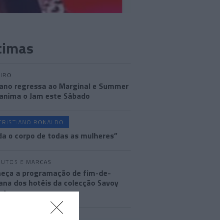
timas
IRO
ano regressa ao Marginal e Summer
anima o Jam este Sábado
CRISTIANO RONALDO
a o corpo de todas as mulheres”
UTOS E MARCAS
eça a programação de fim-de-
na dos hotéis da colecção Savoy
ature