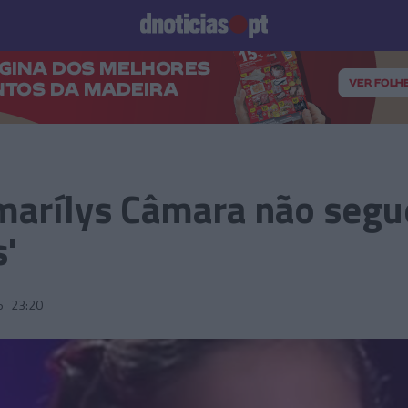
Prazeres
Paisagens
Palavras
Produto e Marcas
To
arílys Câmara não segu
s'
6
23:20