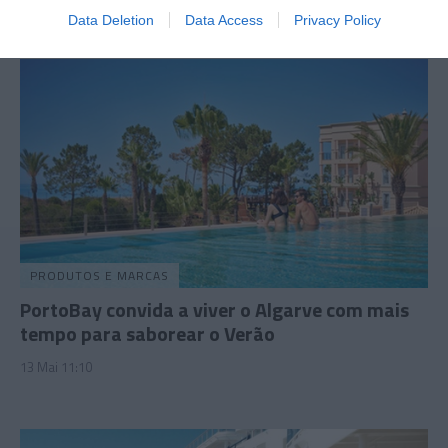
Data Deletion
Data Access
Privacy Policy
PRODUTOS E MARCAS
PortoBay convida a viver o Algarve com mais
tempo para saborear o Verão
13 Mai 11:10