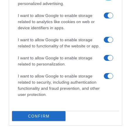
Mágico 2026
personalized advertising.
11 Mai 10:10
I want to allow Google to enable storage
related to analytics like cookies on web or
device identifiers in apps.
I want to allow Google to enable storage
related to functionality of the website or app.
I want to allow Google to enable storage
related to personalization.
I want to allow Google to enable storage
related to security, including authentication
functionality and fraud prevention, and other
user protection.
FESTA DA FLOR
ECM lança lança edição limitada da Brisa
Maracujá em homenagem à Festa da Flor da
CONFIRM
Madeira
5 Mai 16:58