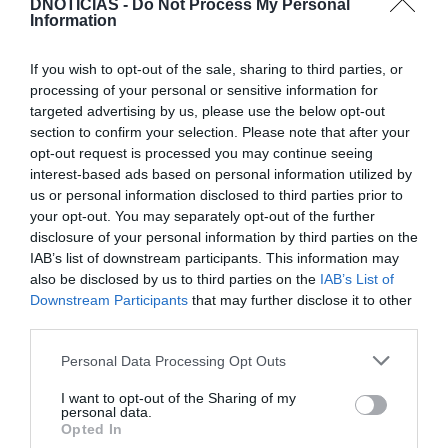
DNOTICIAS -
Do Not Process My Personal
Information
PRODUTOS E MARCAS
If you wish to opt-out of the sale, sharing to third parties, or
Conheça a programação de fim-de-semana dos hotéis
processing of your personal or sensitive information for
da colecção Savoy Signature
targeted advertising by us, please use the below opt-out
section to confirm your selection. Please note that after your
opt-out request is processed you may continue seeing
interest-based ads based on personal information utilized by
us or personal information disclosed to third parties prior to
your opt-out. You may separately opt-out of the further
disclosure of your personal information by third parties on the
IAB’s list of downstream participants. This information may
also be disclosed by us to third parties on the
IAB’s List of
Downstream Participants
that may further disclose it to other
third parties.
Please note that this website/app uses one or more Google
Personal Data Processing Opt Outs
services and may gather and store information including but
not limited to your visit or usage behaviour. You may click to
I want to opt-out of the Sharing of my
personal data.
grant or deny consent to Google and its third-party tags to
Opted In
use your data for below specified purposes in below Google