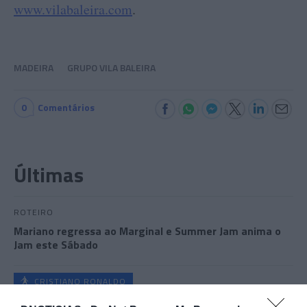
www.vilabaleira.com
.
MADEIRA
GRUPO VILA BALEIRA
0
Comentários
Últimas
ROTEIRO
Mariano regressa ao Marginal e Summer Jam anima o
Jam este Sábado
CRISTIANO RONALDO
“Muda o corpo de todas as mulheres”