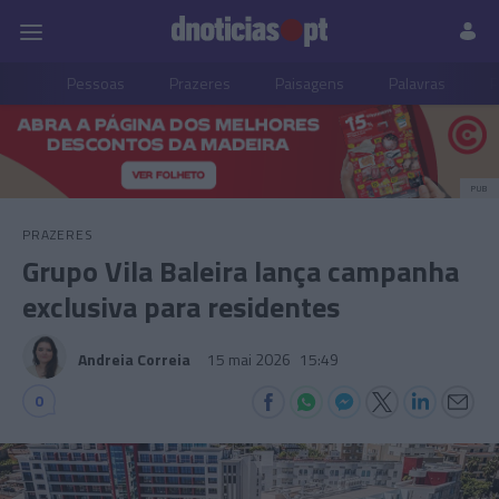
Pessoas
Prazeres
Paisagens
Palavras
P
PUB
PRAZERES
Grupo Vila Baleira lança campanha
exclusiva para residentes
Andreia Correia
15 mai 2026
15:49
0