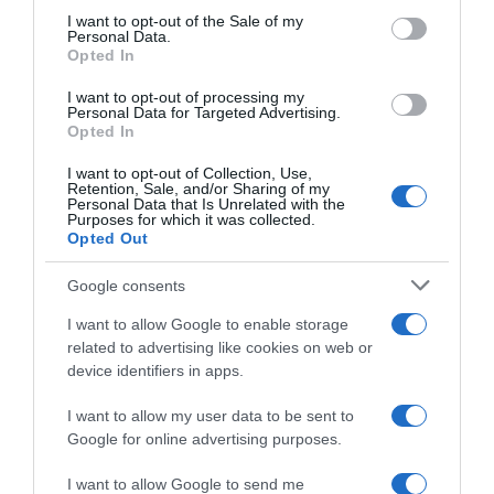
consent section.
I want to opt-out of the Sale of my
Personal Data.
PRAZERES
Opted In
Jacob Jan Boerma no Il Gallo d’Oro para jantar
exclusivo
I want to opt-out of processing my
Personal Data for Targeted Advertising.
Opted In
6 Mai 15:14
I want to opt-out of Collection, Use,
Retention, Sale, and/or Sharing of my
Personal Data that Is Unrelated with the
Purposes for which it was collected.
Opted Out
Google consents
I want to allow Google to enable storage
related to advertising like cookies on web or
device identifiers in apps.
I want to allow my user data to be sent to
Google for online advertising purposes.
PRODUTOS E MARCAS
Pingo Doce associa-se à Campanha Pirilampo
I want to allow Google to send me