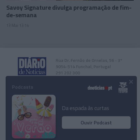
Savoy Signature divulga programação de fim-
de-semana
13 Mai 13:14
Rua Dr. Fernão de Ornelas, 56 - 3º
9054-514 Funchal, Portugal
291 202 300
×
Podcasts
Instale a nossa App
Da espada às curtas
Ouvir Podcast
© 2026 Empresa Diário de Notícias, Lda.
Todos os direitos reservados.