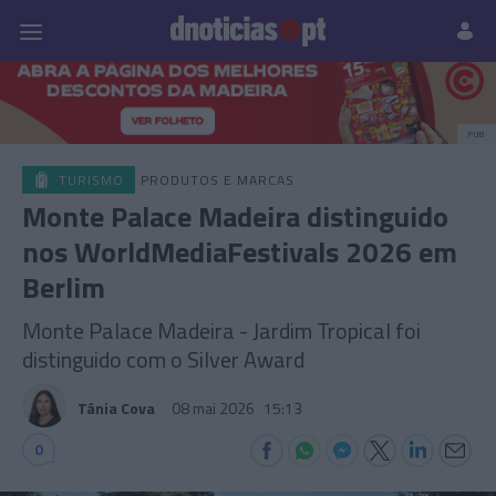
Pessoas
Prazeres
Paisagens
Palavras
P
PUB
TURISMO
PRODUTOS E MARCAS
Monte Palace Madeira distinguido
nos WorldMediaFestivals 2026 em
Berlim
Monte Palace Madeira - Jardim Tropical foi
distinguido com o Silver Award
Tânia Cova
08 mai 2026
15:13
0