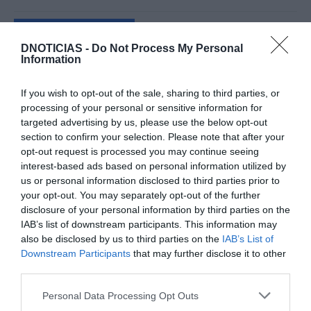
CRISTIANO RONALDO
“Muda o corpo de todas as mulheres”
DNOTICIAS -
Do Not Process My Personal
Information
PRODUTOS E MARCAS
If you wish to opt-out of the sale, sharing to third parties, or
Conheça a programação de fim-de-semana dos hotéis
processing of your personal or sensitive information for
da colecção Savoy Signature
targeted advertising by us, please use the below opt-out
section to confirm your selection. Please note that after your
opt-out request is processed you may continue seeing
PRODUTOS E MARCAS
interest-based ads based on personal information utilized by
DHRT celebra dois anos com evento que junta música,
us or personal information disclosed to third parties prior to
moda e criatividade no Funchal
your opt-out. You may separately opt-out of the further
disclosure of your personal information by third parties on the
IAB’s list of downstream participants. This information may
also be disclosed by us to third parties on the
IAB’s List of
Downstream Participants
that may further disclose it to other
third parties.
Please note that this website/app uses one or more Google
Personal Data Processing Opt Outs
services and may gather and store information including but