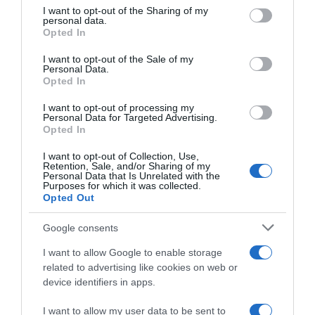
not limited to your visit or usage behaviour. You may click to
I want to opt-out of the Sharing of my
personal data.
grant or deny consent to Google and its third-party tags to
Opted In
use your data for below specified purposes in below Google
consent section.
I want to opt-out of the Sale of my
Personal Data.
Opted In
I want to opt-out of processing my
Personal Data for Targeted Advertising.
Opted In
PRODUTOS E MARCAS
I want to opt-out of Collection, Use,
Retention, Sale, and/or Sharing of my
Festival da Canção Infantil 2026 sobe a palco
Personal Data that Is Unrelated with the
Purposes for which it was collected.
no Madeira Shopping
Opted Out
7 Mai 11:32
Google consents
I want to allow Google to enable storage
related to advertising like cookies on web or
device identifiers in apps.
I want to allow my user data to be sent to