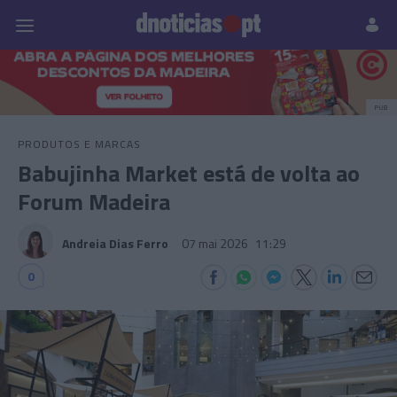
Pessoas
Prazeres
Paisagens
Palavras
P
PUB
PRODUTOS E MARCAS
Babujinha Market está de volta ao
Forum Madeira
Andreia Dias Ferro
07 mai 2026
11:29
0