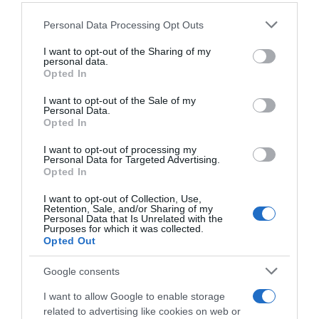
Please note that this website/app uses one or more Google
Personal Data Processing Opt Outs
services and may gather and store information including but
not limited to your visit or usage behaviour. You may click to
I want to opt-out of the Sharing of my
personal data.
grant or deny consent to Google and its third-party tags to
Opted In
use your data for below specified purposes in below Google
consent section.
I want to opt-out of the Sale of my
Personal Data.
Opted In
I want to opt-out of processing my
Personal Data for Targeted Advertising.
Opted In
I want to opt-out of Collection, Use,
Retention, Sale, and/or Sharing of my
PRODUTOS E MARCAS
Personal Data that Is Unrelated with the
Purposes for which it was collected.
Mais de 150 alunos enfrentam Jogos
Opted Out
Matemáticos no Plaza Madeira
Google consents
11:17
I want to allow Google to enable storage
related to advertising like cookies on web or