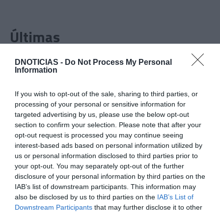
Últimas
DNOTICIAS -
Do Not Process My Personal
ROTEIRO
Information
Mariano regressa ao Marginal e Summer Jam anima o
Jam este Sábado
If you wish to opt-out of the sale, sharing to third parties, or
processing of your personal or sensitive information for
CRISTIANO RONALDO
targeted advertising by us, please use the below opt-out
section to confirm your selection. Please note that after your
“Muda o corpo de todas as mulheres”
opt-out request is processed you may continue seeing
interest-based ads based on personal information utilized by
PRODUTOS E MARCAS
us or personal information disclosed to third parties prior to
your opt-out. You may separately opt-out of the further
Conheça a programação de fim-de-semana dos hotéis
disclosure of your personal information by third parties on the
da colecção Savoy Signature
IAB’s list of downstream participants. This information may
also be disclosed by us to third parties on the
IAB’s List of
Downstream Participants
that may further disclose it to other
third parties.